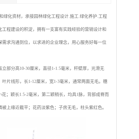
绿化资材，承接园林绿化工程设计.施工.绿化养护.工程
化工程建设的积淀，拥有一支富有实践经验的营销设计和
保需求沟通到位，以求进的企业理念，用心服务好每一位
分高10-30厘米，直径1-1.5毫米，秆壁厚，光滑无
片线形，长1-12厘米，宽1-3毫米，通常两面无毛。穗
含1小花；颖长1.5-2毫米，第二颖稍长，均具1脉，背部成脊而
鳞被上缘近截平；花药淡紫色；子房无毛，柱头紫红色。