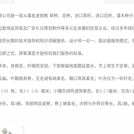
限公司是一家从事批发销售:草种，花种，进口草籽，进口花籽，灌木种子和
配套用品贸易及广告礼仪策划制作等多元化发展的民营企业。经过多年绿
提供长期的技术指导和知识讲解服务，设计师一对一、面对面服务模式，
后顾之忧，顾客满意才是检验我们服务的标准。
本，具根茎，秆细而坚韧，下部匍匐地面蔓延甚长，节上常生不定根，直立部
压扁。叶鞘微具脊，无毛或有疏柔毛，鞘口常具柔毛；叶舌仅为一轮纤毛；叶
5（-6）枚，长2-5（-6）厘米；小穗灰绿色或带紫色，长2-2.5毫米，仅
舟形，具3脉，背部明显成脊，脊上被柔毛；内稃与外稃近等长，具2脉。