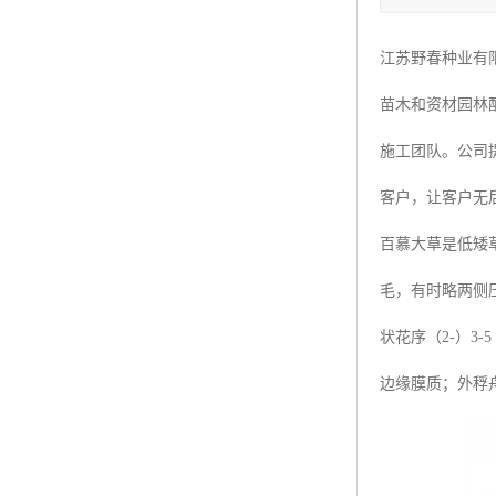
四季青种子
江苏野春种业有
红三叶种子
苗木和资材园林
白三叶种子
施工团队。公司
百慕大种子
客户，让客户无
百慕大草是低矮草
毛，有时略两侧
状花序（2-）3-
边缘膜质；外稃