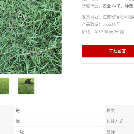
所属行业：
农业
种子、种苗
发货地址：江苏省宿迁沭
产品数量：5555.00斤
价格：￥
30.00
元/斤 起
在线留言
是
种类
优
包装方式
一级
品种