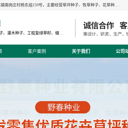
江苏野春种业有限公司是一家种子批发企业，位于沭阳县刘集镇南岗庄村杨东组159号，主要经营草坪种子、牧草种子、花草种子、复绿草种、绿化草籽、护坡草籽、绿肥种子、灌木种子、黑麦草种子、高羊茅种子、早熟禾种子、狗牙根种子、剪股颖种子等。
司
主营产品: 进口草坪种子、草花种子、牧草种子、灌木种子、工程复绿草籽、缀花组合种子
频
客户案例
关于我们
公司