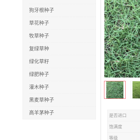
狗牙根种子
草花种子
牧草种子
复绿草种
绿化草籽
绿肥种子
灌木种子
黑麦草种子
高羊茅种子
是否进口
早熟禾种子
饱满度
剪股颖种子
等级