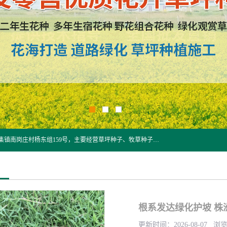
江苏野春种业有限公司是一家种子批发企业，位于沭阳县刘集镇南岗庄村杨东组159号，主要经营草坪种子、牧草种子、花草种子、复绿草种、绿化草籽、护坡草籽、绿肥种子、灌木种子、黑麦草种子、高羊茅种子、早熟禾种子、狗牙根种子、剪股颖种子等。
根系发达绿化护坡 株
更新时间：2026-08-07 浏