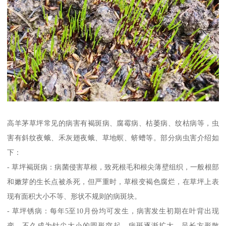
高羊茅草坪常见的病害有褐斑病、腐霉病、枯萎病、纹枯病等，虫
害有斜纹夜蛾、禾灰翅夜蛾、草地螟、蛴螬等。部分病虫害介绍如
下：
- 草坪褐斑病：病菌侵害草根，致死根毛和根尖薄壁组织，一般根部
和嫩芽的生长点被杀死，但严重时，草根变褐色腐烂，在草坪上表
现有面积大小不等、形状不规则的病斑块。
- 草坪锈病：每年5至10月份均可发生，病害发生初期在叶背出现
变，不久成为针尖大小的圆形突起，病斑逐渐扩大，呈长方形散