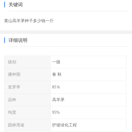
关键词
黄山高羊茅种子多少钱一斤
详细说明
级别
一级
播种期
春 秋
发芽率
85％
品种
高羊茅
纯度
95%
园林用途
护坡绿化工程