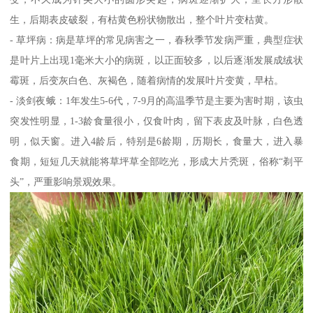
生，后期表皮破裂，有枯黄色粉状物散出，整个叶片变枯黄。
- 草坪病：病是草坪的常见病害之一，春秋季节发病严重，典型症状
是叶片上出现1毫米大小的病斑，以正面较多，以后逐渐发展成绒状
霉斑，后变灰白色、灰褐色，随着病情的发展叶片变黄，早枯。
- 淡剑夜蛾：1年发生5-6代，7-9月的高温季节是主要为害时期，该虫
突发性明显，1-3龄食量很小，仅食叶肉，留下表皮及叶脉，白色透
明，似天窗。进入4龄后，特别是6龄期，历期长，食量大，进入暴
食期，短短几天就能将草坪草全部吃光，形成大片秃斑，俗称“剃平
头”，严重影响景观效果。