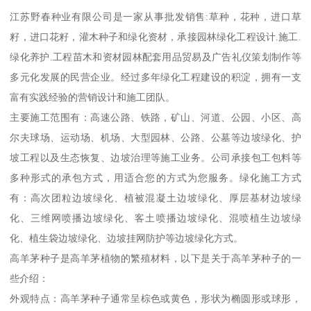
江苏野春种业有限公司是一家从事批发销售:草种，花种，进口草
籽，进口花籽，灌木种子和绿化资材，承接园林绿化工程设计.施工.
绿化养护.工程苗木和资材园林配套用品贸易及广告礼仪策划制作等
多元化发展的民营企业。经过多年绿化工程建设的积淀，拥有一支
富有实践经验的营销设计和施工团队。
主要施工范围有：高速公路、铁路，矿山、河道、公园、小区、高
尔夫球场、运动场、机场、大型园林、公路、公墓等边坡绿化、护
坡工程以及生态恢复、边坡治理等施工业务。公司承接包工包料等
多种形式的承包方式，用适合您的方式为您服务。绿化施工方式
有：高次团粒边坡绿化、植被混凝土边坡绿化、厚层基材边坡绿
化、三维网喷播边坡绿化、客土喷播边坡绿化、混喷植生边坡绿
化、植生袋边坡绿化、边坡挂网防护等边坡绿化方式。
高羊茅种子是高羊茅植物的繁殖材料，以下是关于高羊茅种子的一
些介绍：
外观特点：高羊茅种子通常呈棕色或黄色，形状为椭圆形或球形，