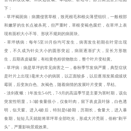
下：
- 草坪褐斑病：病菌侵害草根，致死根毛和根尖薄壁组织，一般根部
和嫩芽的生长点被杀死，但严重时，草根变褐色腐烂，在草坪上表
现有面积大小不等、形状不规则的病斑块。
- 草坪锈病：每年5至10月份均可发生，病害发生初期在叶背出现
变，不久成为针尖大小的圆形突起，病斑逐渐扩大，呈长方形散
生，后期表皮破裂，有枯黄色粉状物散出，整个叶片变枯黄。
- 草坪病：病是草坪的常见病害之一，春秋季节发病严重，典型症状
是叶片上出现1毫米大小的病斑，以正面较多，以后逐渐发展成绒状
霉斑，后变灰白色、灰褐色，随着病情的发展叶片变黄，早枯。
- 淡剑夜蛾：1年发生5-6代，7-9月的高温季节是主要为害时期，该虫
突发性明显，1-3龄食量很小，仅食叶肉，留下表皮及叶脉，白色透
明，似天窗。进入4龄后，特别是6龄期，历期长，食量大，进入暴
食期，短短几天就能将草坪草全部吃光，形成大片秃斑，俗称“剃平
头”，严重影响景观效果。