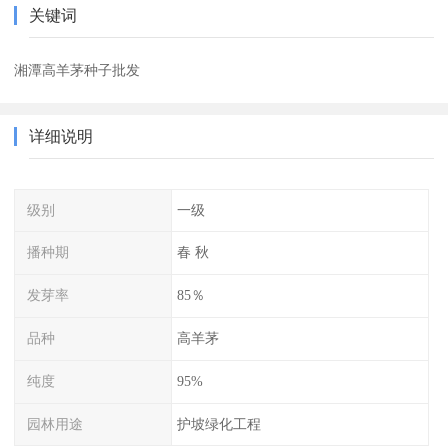
关键词
湘潭高羊茅种子批发
详细说明
级别
一级
播种期
春 秋
发芽率
85％
品种
高羊茅
纯度
95%
园林用途
护坡绿化工程