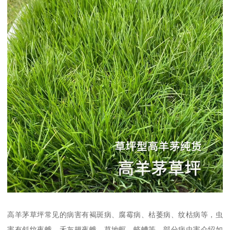
高羊茅草坪常见的病害有褐斑病、腐霉病、枯萎病、纹枯病等，虫
害有斜纹夜蛾、禾灰翅夜蛾、草地螟、蛴螬等。部分病虫害介绍如