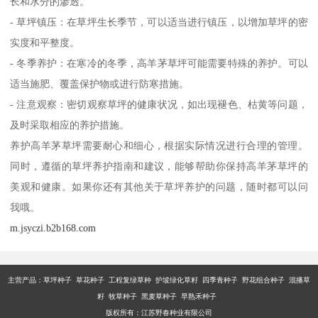
长和水分的渗透。
- 草坪镇压：在草坪生长季节，可以适当进行镇压，以增加草坪的密
实度和平整度。
- 冬季养护：在寒冷的冬季，高羊茅草坪可能需要特殊的养护。可以
适当施肥、覆盖保护物或进行防寒措施。
- 注意观察：密切观察草坪的健康状况，如出现褪色、枯黄等问题，
及时采取相应的养护措施。
养护高羊茅草坪需要耐心和细心，根据实际情况进行合理的管理。
同时，遵循的草坪养护指南和建议，能够帮助你保持高羊茅草坪的
美观和健康。如果你还有其他关于草坪养护的问题，随时都可以问
我哦。
m.jsyczi.b2b168.com
主营产品：
草坪种子 草花种子 工程复绿草种 护坡绿化草籽 四季青种子 野花组合种子 混播草
籽 牧草种子 黑麦草种子 早熟禾种子
版权所有：江苏野春种业有限公司