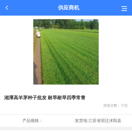
供应商机
湘潭高羊茅种子批发 耐旱耐旱四季常青
浏览次数：
37
次
产品规格：
发货地:
江苏省宿迁沭阳县