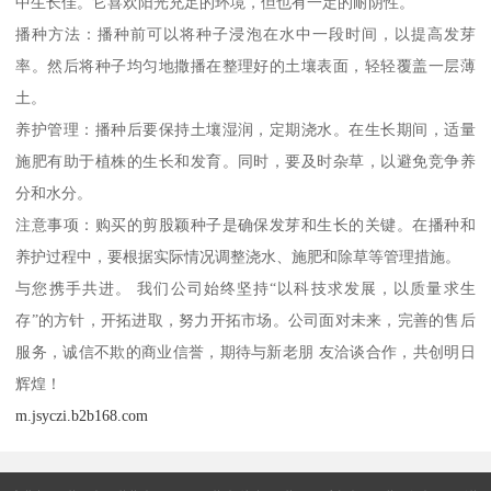
中生长佳。它喜欢阳光充足的环境，但也有一定的耐阴性。
播种方法：播种前可以将种子浸泡在水中一段时间，以提高发芽
率。然后将种子均匀地撒播在整理好的土壤表面，轻轻覆盖一层薄
土。
养护管理：播种后要保持土壤湿润，定期浇水。在生长期间，适量
施肥有助于植株的生长和发育。同时，要及时杂草，以避免竞争养
分和水分。
注意事项：购买的剪股颖种子是确保发芽和生长的关键。在播种和
养护过程中，要根据实际情况调整浇水、施肥和除草等管理措施。
与您携手共进。 我们公司始终坚持“以科技求发展，以质量求生
存”的方针，开拓进取，努力开拓市场。公司面对未来，完善的售后
服务，诚信不欺的商业信誉，期待与新老朋 友洽谈合作，共创明日
辉煌！
m.jsyczi.b2b168.com