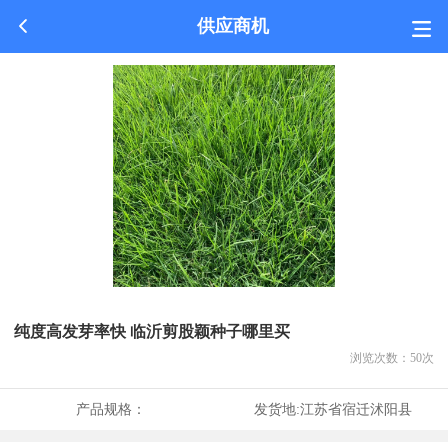
供应商机
纯度高发芽率快 临沂剪股颖种子哪里买
浏览次数：
50
次
产品规格：
发货地:
江苏省宿迁沭阳县