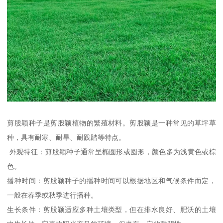
剪股颖种子是剪股颖植物的繁殖材料。剪股颖是一种常见的草坪草
种，具有耐寒、耐旱、耐践踏等特点。
外观特征：剪股颖种子通常呈椭圆形或圆形，颜色多为浅黄色或棕
色。
播种时间：剪股颖种子的播种时间可以根据地区和气候条件而定，
一般在春季或秋季进行播种。
生长条件：剪股颖适应多种土壤类型，但在排水良好、肥沃的土壤