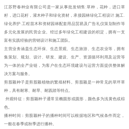
江苏野春种业有限公司是一家从事批发销售:草种，花种，进口草
籽，进口花籽，灌木种子和绿化资材，承接园林绿化工程设计.施工.
绿化养护.工程苗木和资材园林配套用品贸易及广告礼仪策划制作等
多元化发展的民营企业。经过多年绿化工程建设的积淀，拥有一支
富有实践经验的营销设计和施工团队。
主营业务涵盖生态环保、生态景观、生态旅游、生态农业等，拥有
集策划、规划、设计、研发、建设、生产、资源循环利用及运营等
为一体的全产业链，为客户在生态环境建设与运营方面提供整体解
决方案与服务。
剪股颖种子是剪股颖植物的繁殖材料。剪股颖是一种常见的草坪草
种，具有耐寒、耐旱、耐践踏等特点。
外观特征：剪股颖种子通常呈椭圆形或圆形，颜色多为浅黄色或棕
色。
播种时间：剪股颖种子的播种时间可以根据地区和气候条件而定，
一般在春季或秋季进行播种。