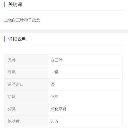
关键词
上饶白三叶种子批发
详细说明
品种
白三叶
等级
一级
是否进口
否
净度
95％
分类
绿化草籽
饱满度
90%