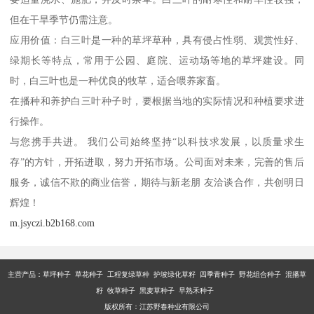
但在干旱季节仍需注意。
应用价值：白三叶是一种的草坪草种，具有侵占性弱、观赏性好、
绿期长等特点，常用于公园、庭院、运动场等地的草坪建设。同
时，白三叶也是一种优良的牧草，适合喂养家畜。
在播种和养护白三叶种子时，要根据当地的实际情况和种植要求进
行操作。
与您携手共进。 我们公司始终坚持“以科技求发展，以质量求生
存”的方针，开拓进取，努力开拓市场。公司面对未来，完善的售后
服务，诚信不欺的商业信誉，期待与新老朋 友洽谈合作，共创明日
辉煌！
m.jsyczi.b2b168.com
主营产品：
草坪种子 草花种子 工程复绿草种 护坡绿化草籽 四季青种子 野花组合种子 混播草
籽 牧草种子 黑麦草种子 早熟禾种子
版权所有：江苏野春种业有限公司