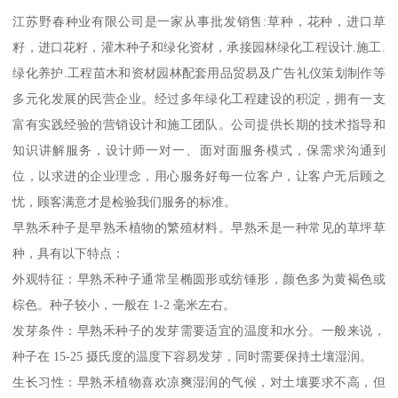
江苏野春种业有限公司是一家从事批发销售:草种，花种，进口草
籽，进口花籽，灌木种子和绿化资材，承接园林绿化工程设计.施工.
绿化养护.工程苗木和资材园林配套用品贸易及广告礼仪策划制作等
多元化发展的民营企业。经过多年绿化工程建设的积淀，拥有一支
富有实践经验的营销设计和施工团队。公司提供长期的技术指导和
知识讲解服务，设计师一对一、面对面服务模式，保需求沟通到
位，以求进的企业理念，用心服务好每一位客户，让客户无后顾之
忧，顾客满意才是检验我们服务的标准。
早熟禾种子是早熟禾植物的繁殖材料。早熟禾是一种常见的草坪草
种，具有以下特点：
外观特征：早熟禾种子通常呈椭圆形或纺锤形，颜色多为黄褐色或
棕色。种子较小，一般在 1-2 毫米左右。
发芽条件：早熟禾种子的发芽需要适宜的温度和水分。一般来说，
种子在 15-25 摄氏度的温度下容易发芽，同时需要保持土壤湿润。
生长习性：早熟禾植物喜欢凉爽湿润的气候，对土壤要求不高，但