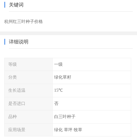
关键词
杭州红三叶种子价格
详细说明
等级
一级
分类
绿化草籽
生长适温
15℃
是否进口
否
品种
白三叶种子
应用场景
绿化 草坪 牧草