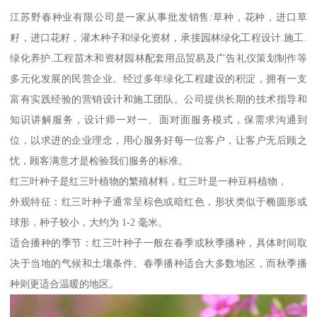
江苏野春种业有限公司是一家从事批发销售:草种，花种，进口草
籽，进口花籽，灌木种子和绿化资材，承接园林绿化工程设计.施工.
绿化养护.工程苗木和资材园林配套用品贸易及广告礼仪策划制作等
多元化发展的民营企业。经过多年绿化工程建设的积淀，拥有一支
富有实践经验的营销设计和施工团队。公司提供长期的技术指导和
知识讲解服务，设计师一对一、面对面服务模式，保需求沟通到
位，以求进的企业理念，用心服务好每一位客户，让客户无后顾之
忧，顾客满意才是检验我们服务的标准。
红三叶种子是红三叶植物的繁殖材料，红三叶是一种豆科植物，
外观特征：红三叶种子通常呈棕色或暗红色，形状类似于椭圆形或
球形，种子较小，大约为 1-2 毫米。
适合播种的季节：红三叶种子一般在春季或秋季播种，具体时间取
决于当地的气候和土壤条件。春季播种适合大多数地区，而秋季播
种则更适合温暖的地区。