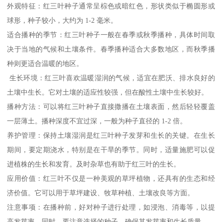
外观特征：红三叶种子通常呈棕色或暗红色，形状类似于椭圆形或
球形，种子较小，大约为 1-2 毫米。
适合播种的季节：红三叶种子一般在春季或秋季播种，具体时间取
决于当地的气候和土壤条件。春季播种适合大多数地区，而秋季播
种则更适合温暖的地区。
生长环境：红三叶喜欢温暖湿润的气候，适宜在肥沃、排水良好的
土壤中生长。它对土壤的适应性较强，但在酸性土壤中生长较好。
播种方法：可以将红三叶种子直接撒播在土壤表面，然后轻轻覆盖
一层薄土。播种深度不宜过深，一般为种子直径的 1-2 倍。
养护管理：保持土壤湿润是红三叶种子发芽和生长的关键。在生长
期间，要定期浇水，特别是在干旱的季节。同时，适量施肥可以促
进植株的生长和发育。及时杂草也有助于红三叶的生长。
应用价值：红三叶不仅是一种美观的草坪植物，还具有的生态和经
济价值。它可以用于草坪建设、牧草种植、土壤改良等方面。
注意事项：在播种前，好对种子进行处理，如浸泡、消毒等，以提
高发芽率。同时，要注意选择的种子，确保其发芽率和生长质量。