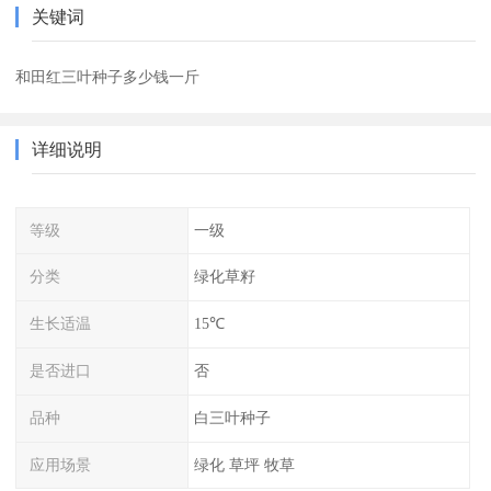
关键词
和田红三叶种子多少钱一斤
详细说明
等级
一级
分类
绿化草籽
生长适温
15℃
是否进口
否
品种
白三叶种子
应用场景
绿化 草坪 牧草