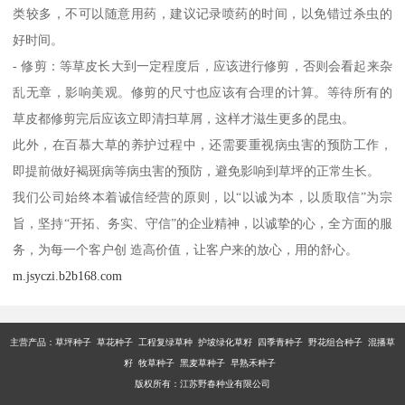
类较多，不可以随意用药，建议记录喷药的时间，以免错过杀虫的
好时间。
- 修剪：等草皮长大到一定程度后，应该进行修剪，否则会看起来杂
乱无章，影响美观。修剪的尺寸也应该有合理的计算。等待所有的
草皮都修剪完后应该立即清扫草屑，这样才滋生更多的昆虫。
此外，在百慕大草的养护过程中，还需要重视病虫害的预防工作，
即提前做好褐斑病等病虫害的预防，避免影响到草坪的正常生长。
我们公司始终本着诚信经营的原则，以“以诚为本，以质取信”为宗
旨，坚持“开拓、务实、守信”的企业精神，以诚挚的心，全方面的服
务，为每一个客户创 造高价值，让客户来的放心，用的舒心。
m.jsyczi.b2b168.com
主营产品：
草坪种子 草花种子 工程复绿草种 护坡绿化草籽 四季青种子 野花组合种子 混播草
籽 牧草种子 黑麦草种子 早熟禾种子
版权所有：江苏野春种业有限公司