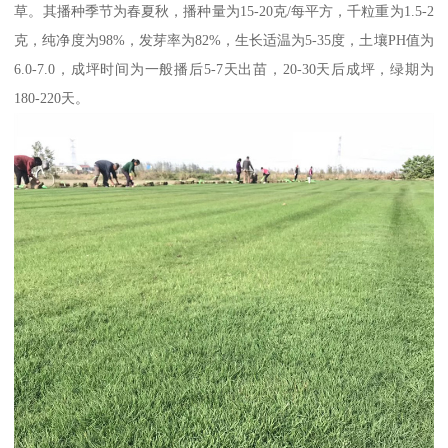
草。其播种季节为春夏秋，播种量为15-20克/每平方，千粒重为1.5-2
克，纯净度为98%，发芽率为82%，生长适温为5-35度，土壤PH值为
6.0-7.0，成坪时间为一般播后5-7天出苗，20-30天后成坪，绿期为
180-220天。