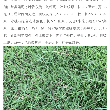
鞘口常具柔毛；叶舌仅为一轮纤毛；叶片线形，长1-12厘米，宽1-3
毫米，通常两面无毛。穗状花序（2-）3-5（-6）枚，长2-5（-6）厘
米；小穗灰绿色或带紫色，长2-2.5毫米，仅含1小花；颖长1.5-2毫
米，第二颖稍长，均具1脉，背部成脊而边缘膜质；外稃舟形，具3
脉，背部明显成脊，脊上被柔毛；内稃与外稃近等长，具2脉。鳞被
上缘近截平；花药淡紫色；子房无毛，柱头紫红色。