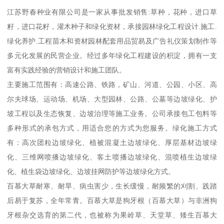
江苏野春种业有限公司是一家从事批发销售:草种，花种，进口草
籽，进口花籽，灌木种子和绿化资材，承接园林绿化工程设计.施工.
绿化养护.工程苗木和资材园林配套用品贸易及广告礼仪策划制作等
多元化发展的民营企业。经过多年绿化工程建设的积淀，拥有一支
富有实践经验的营销设计和施工团队。
主要施工范围有：高速公路、铁路，矿山、河道、公园、小区、高
尔夫球场、运动场、机场、大型园林、公路、公墓等边坡绿化、护
坡工程以及生态恢复、边坡治理等施工业务。公司承接包工包料等
多种形式的承包方式，用适合您的方式为您服务。绿化施工方式
有：高次团粒边坡绿化、植被混凝土边坡绿化、厚层基材边坡绿
化、三维网喷播边坡绿化、客土喷播边坡绿化、混喷植生边坡绿
化、植生袋边坡绿化、边坡挂网防护等边坡绿化方式。
百慕大草耐寒、耐旱、病虫害少，生长缓慢，耐频繁的刈割、践踏
后易于复苏，全年常青。百慕大草是狗牙根（百慕大草）与非洲狗
牙根杂交选育的第二代，也被称为果岭草、天堂草、矮生百慕大