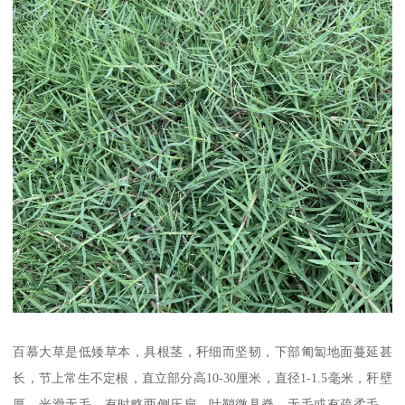
百慕大草是低矮草本，具根茎，秆细而坚韧，下部匍匐地面蔓延甚
长，节上常生不定根，直立部分高10-30厘米，直径1-1.5毫米，秆壁
厚，光滑无毛，有时略两侧压扁。叶鞘微具脊，无毛或有疏柔毛，