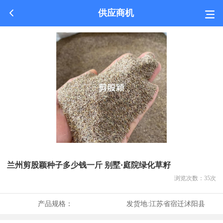
供应商机
兰州剪股颖种子多少钱一斤 别墅·庭院绿化草籽
浏览次数：
35
次
产品规格：
发货地:
江苏省宿迁沭阳县