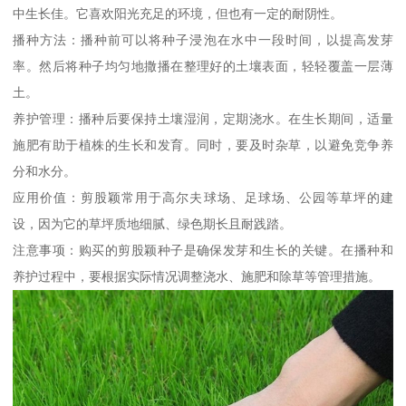
中生长佳。它喜欢阳光充足的环境，但也有一定的耐阴性。
播种方法：播种前可以将种子浸泡在水中一段时间，以提高发芽
率。然后将种子均匀地撒播在整理好的土壤表面，轻轻覆盖一层薄
土。
养护管理：播种后要保持土壤湿润，定期浇水。在生长期间，适量
施肥有助于植株的生长和发育。同时，要及时杂草，以避免竞争养
分和水分。
应用价值：剪股颖常用于高尔夫球场、足球场、公园等草坪的建
设，因为它的草坪质地细腻、绿色期长且耐践踏。
注意事项：购买的剪股颖种子是确保发芽和生长的关键。在播种和
养护过程中，要根据实际情况调整浇水、施肥和除草等管理措施。