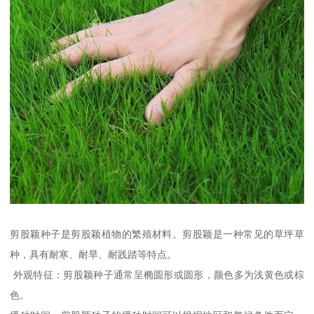
剪股颖种子是剪股颖植物的繁殖材料。剪股颖是一种常见的草坪草
种，具有耐寒、耐旱、耐践踏等特点。
外观特征：剪股颖种子通常呈椭圆形或圆形，颜色多为浅黄色或棕
色。