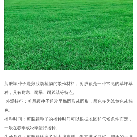
剪股颖种子是剪股颖植物的繁殖材料。剪股颖是一种常见的草坪草
种，具有耐寒、耐旱、耐践踏等特点。
外观特征：剪股颖种子通常呈椭圆形或圆形，颜色多为浅黄色或棕
色。
播种时间：剪股颖种子的播种时间可以根据地区和气候条件而定，
一般在春季或秋季进行播种。
生长条件：剪股颖适应多种土壤类型，但在排水良好、肥沃的土壤