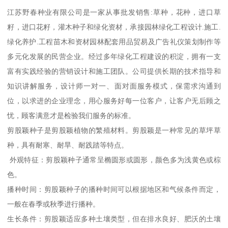
江苏野春种业有限公司是一家从事批发销售:草种，花种，进口草
籽，进口花籽，灌木种子和绿化资材，承接园林绿化工程设计.施工.
绿化养护.工程苗木和资材园林配套用品贸易及广告礼仪策划制作等
多元化发展的民营企业。经过多年绿化工程建设的积淀，拥有一支
富有实践经验的营销设计和施工团队。公司提供长期的技术指导和
知识讲解服务，设计师一对一、面对面服务模式，保需求沟通到
位，以求进的企业理念，用心服务好每一位客户，让客户无后顾之
忧，顾客满意才是检验我们服务的标准。
剪股颖种子是剪股颖植物的繁殖材料。剪股颖是一种常见的草坪草
种，具有耐寒、耐旱、耐践踏等特点。
外观特征：剪股颖种子通常呈椭圆形或圆形，颜色多为浅黄色或棕
色。
播种时间：剪股颖种子的播种时间可以根据地区和气候条件而定，
一般在春季或秋季进行播种。
生长条件：剪股颖适应多种土壤类型，但在排水良好、肥沃的土壤