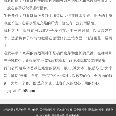
播种时间：剪股颖种子的播种时间可以根据地区和气候条件而定，
一般在春季或秋季进行播种。
生长条件：剪股颖适应多种土壤类型，但在排水良好、肥沃的土壤
中生长佳。它喜欢阳光充足的环境，但也有一定的耐阴性。
播种方法：播种前可以将种子浸泡在水中一段时间，以提高发芽
率。然后将种子均匀地撒播在整理好的土壤表面，轻轻覆盖一层薄
土。
注意事项：购买的剪股颖种子是确保发芽和生长的关键。在播种和
养护过程中，要根据实际情况调整浇水、施肥和除草等管理措施。
我们公司始终本着诚信经营的原则，以“以诚为本，以质取信”为宗
旨，坚持“开拓、务实、守信”的企业精神，以诚挚的心，全方面的服
务，为每一个客户创 造高价值，让客户来的放心，用的舒心。
m.jsyczi.b2b168.com
主营产品：
草坪种子 草花种子 工程复绿草种 护坡绿化草籽 四季青种子 野花组合种子 混播草
籽 牧草种子 黑麦草种子 早熟禾种子