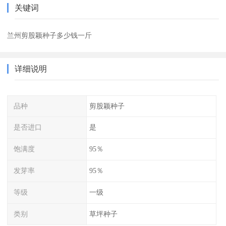
关键词
兰州剪股颖种子多少钱一斤
详细说明
品种
剪股颖种子
是否进口
是
饱满度
95％
发芽率
95％
等级
一级
类别
草坪种子