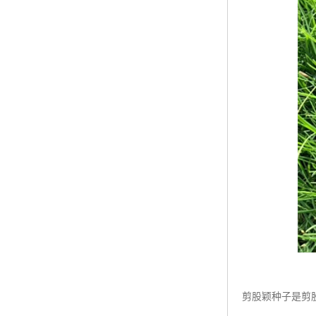
剪股颖种子是剪