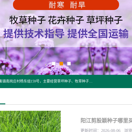
江苏野春种业有限公司是一家种子批发企业，位于沭阳县刘集镇南岗庄村杨东组159号，主要经营草坪种子、牧草种子、花草种子、复绿草种、绿化草籽、护坡草籽、绿肥种子、灌木种子、黑麦草种子、高羊茅种子、早熟禾种子、狗牙根种子、剪股颖种子等。
阳江剪股颖种子哪里买
更新时间：2026-08-06 浏