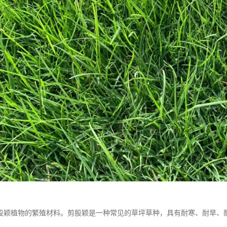
股颖植物的繁殖材料。剪股颖是一种常见的草坪草种，具有耐寒、耐旱、