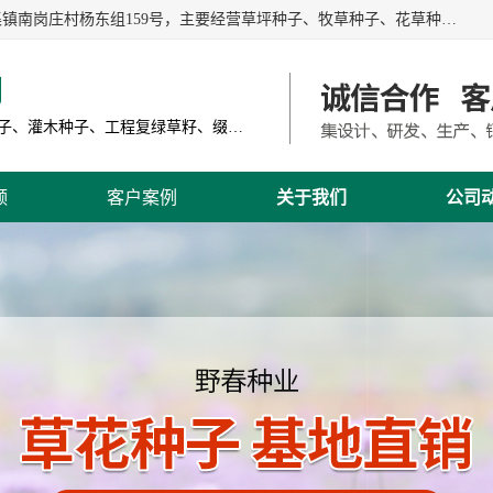
江苏野春种业有限公司是一家种子批发企业，位于沭阳县刘集镇南岗庄村杨东组159号，主要经营草坪种子、牧草种子、花草种子、复绿草种、绿化草籽、护坡草籽、绿肥种子、灌木种子、黑麦草种子、高羊茅种子、早熟禾种子、狗牙根种子、剪股颖种子等。
司
主营产品: 进口草坪种子、草花种子、牧草种子、灌木种子、工程复绿草籽、缀花组合种子
频
客户案例
关于我们
公司