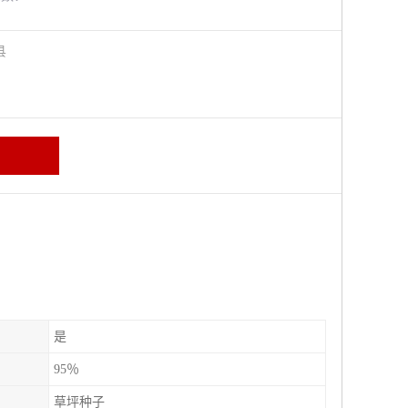
阳县
是
95％
草坪种子