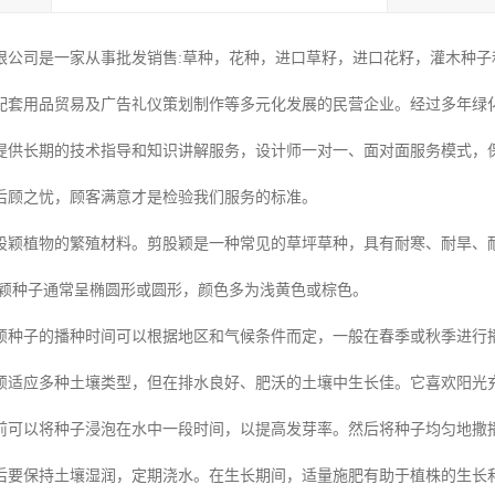
限公司是一家从事批发销售:草种，花种，进口草籽，进口花籽，灌木种子和
配套用品贸易及广告礼仪策划制作等多元化发展的民营企业。经过多年绿
提供长期的技术指导和知识讲解服务，设计师一对一、面对面服务模式，
后顾之忧，顾客满意才是检验我们服务的标准。
股颖植物的繁殖材料。剪股颖是一种常见的草坪草种，具有耐寒、耐旱、
颖种子通常呈椭圆形或圆形，颜色多为浅黄色或棕色。
颖种子的播种时间可以根据地区和气候条件而定，一般在春季或秋季进行
颖适应多种土壤类型，但在排水良好、肥沃的土壤中生长佳。它喜欢阳光
前可以将种子浸泡在水中一段时间，以提高发芽率。然后将种子均匀地撒
后要保持土壤湿润，定期浇水。在生长期间，适量施肥有助于植株的生长