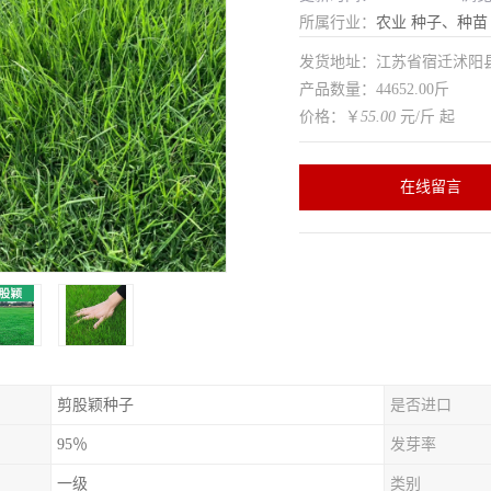
所属行业：
农业
种子、种苗
发货地址：江苏省宿迁沭
产品数量：44652.00斤
价格：￥
55.00
元/斤 起
在线留言
剪股颖种子
是否进口
95％
发芽率
一级
类别