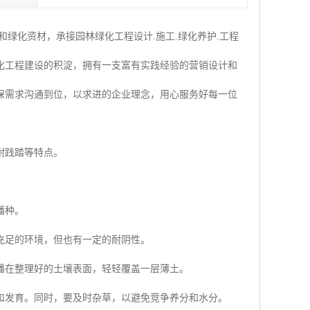
绿化资材，承接园林绿化工程设计.施工.绿化养护.工程
化工程建设的积淀，拥有一支富有实践经验的营销设计和
保需求沟通到位，以求进的企业理念，用心服务好每一位
耐践踏等特点。
播种。
充足的环境，但也有一定的耐阴性。
播在整理好的土壤表面，轻轻覆盖一层薄土。
和发育。同时，要及时杂草，以避免竞争养分和水分。