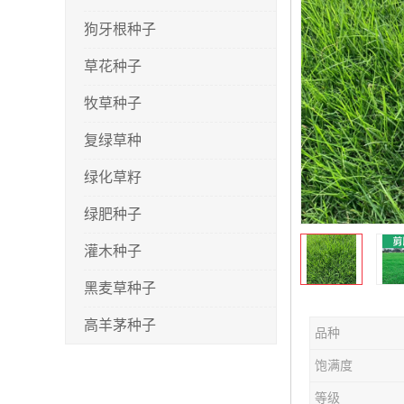
狗牙根种子
草花种子
牧草种子
复绿草种
绿化草籽
绿肥种子
灌木种子
黑麦草种子
高羊茅种子
品种
早熟禾种子
饱满度
剪股颖种子
等级