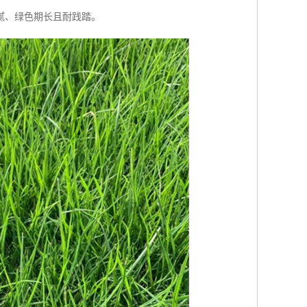
腻、绿色期长且耐践踏。