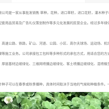
限公司是一家从事批发销售:草种，花种，进口草籽，进口花籽，灌木种子和
配套用品贸易及广告礼仪策划制作等多元化发展的民营企业。经过多年绿
：高速公路、铁路，矿山、河道、公园、小区、高尔夫球场、运动场、机
理等施工业务。公司承接包工包料等多种形式的承包方式，用适合您的方
、厚层基材边坡绿化、三维网喷播边坡绿化、客土喷播边坡绿化、混喷植
叶种子可以在春季或秋季播种，具体时间取决于当地的气候和种植条件。