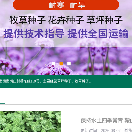
江苏野春种业有限公司是一家种子批发企业，位于沭阳县刘集镇南岗庄村杨东组159号，主要经营草坪种子、牧草种子、花草种子、复绿草种、绿化草籽、护坡草籽、绿肥种子、灌木种子、黑麦草种子、高羊茅种子、早熟禾种子、狗牙根种子、剪股颖种子等。
保持水土四季常青 鞍
更新时间：2026-08-07 浏