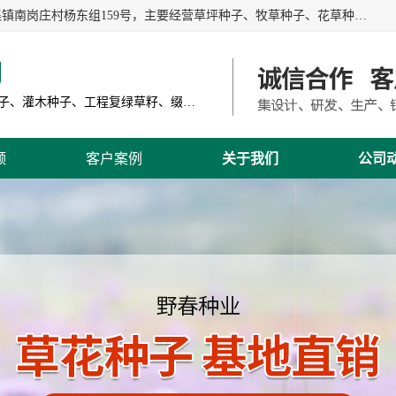
江苏野春种业有限公司是一家种子批发企业，位于沭阳县刘集镇南岗庄村杨东组159号，主要经营草坪种子、牧草种子、花草种子、复绿草种、绿化草籽、护坡草籽、绿肥种子、灌木种子、黑麦草种子、高羊茅种子、早熟禾种子、狗牙根种子、剪股颖种子等。
司
主营产品: 进口草坪种子、草花种子、牧草种子、灌木种子、工程复绿草籽、缀花组合种子
频
客户案例
关于我们
公司