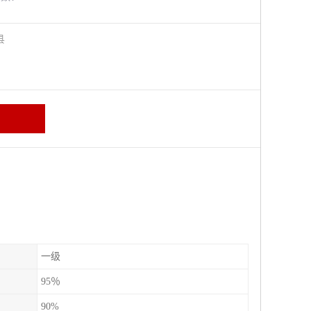
阳县
一级
95％
90%