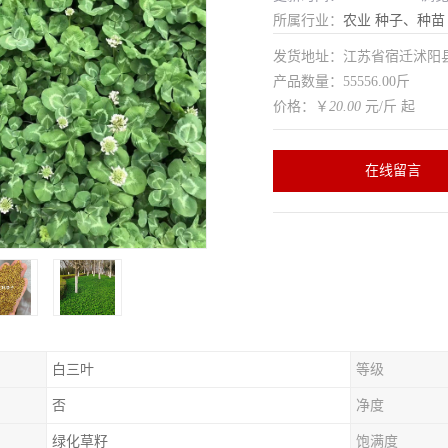
所属行业：
农业
种子、种苗
发货地址：江苏省宿迁沭
产品数量：55556.00斤
价格：￥
20.00
元/斤 起
在线留言
白三叶
等级
否
净度
绿化草籽
饱满度