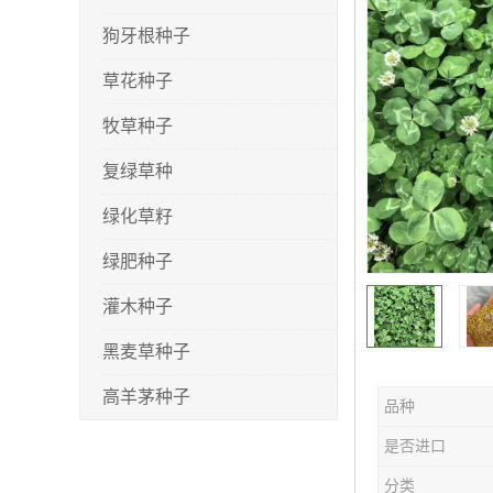
狗牙根种子
草花种子
牧草种子
复绿草种
绿化草籽
绿肥种子
灌木种子
黑麦草种子
高羊茅种子
品种
早熟禾种子
是否进口
剪股颖种子
分类