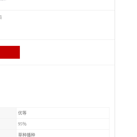
阳县
优等
95％
草种播种