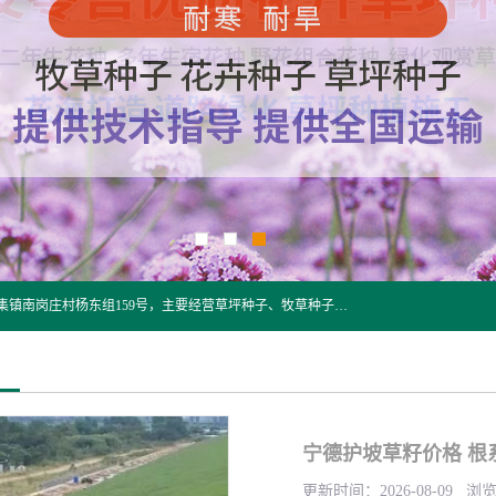
江苏野春种业有限公司是一家种子批发企业，位于沭阳县刘集镇南岗庄村杨东组159号，主要经营草坪种子、牧草种子、花草种子、复绿草种、绿化草籽、护坡草籽、绿肥种子、灌木种子、黑麦草种子、高羊茅种子、早熟禾种子、狗牙根种子、剪股颖种子等。
宁德护坡草籽价格 根
更新时间：2026-08-09 浏