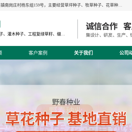
江苏野春种业有限公司是一家种子批发企业，位于沭阳县刘集镇南岗庄村杨东组159号，主要经营草坪种子、牧草种子、花草种子、复绿草种、绿化草籽、护坡草籽、绿肥种子、灌木种子、黑麦草种子、高羊茅种子、早熟禾种子、狗牙根种子、剪股颖种子等。
司
主营产品: 进口草坪种子、草花种子、牧草种子、灌木种子、工程复绿草籽、缀花组合种子
频
客户案例
关于我们
公司