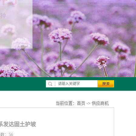
当前位置：
首页
->
供应商机
系发达固土护坡
览数：56