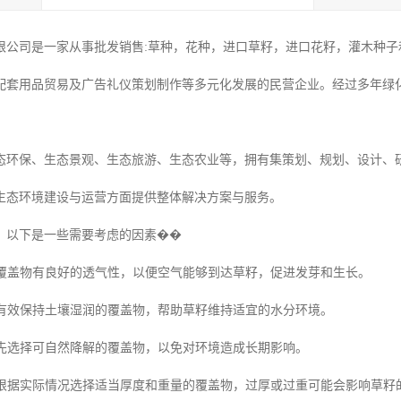
限公司是一家从事批发销售:草种，花种，进口草籽，进口花籽，灌木种子和
配套用品贸易及广告礼仪策划制作等多元化发展的民营企业。经过多年绿
态环保、生态景观、生态旅游、生态农业等，拥有集策划、规划、设计、
生态环境建设与运营方面提供整体解决方案与服务。
，以下是一些需要考虑的因素��
确保覆盖物有良好的透气性，以便空气能够到达草籽，促进发芽和生长。
能够有效保持土壤湿润的覆盖物，帮助草籽维持适宜的水分环境。
：优先选择可自然降解的覆盖物，以免对环境造成长期影响。
量：根据实际情况选择适当厚度和重量的覆盖物，过厚或过重可能会影响草籽