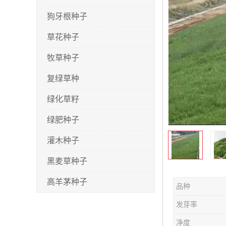
狗牙根种子
草花种子
牧草种子
复绿草种
绿化草籽
绿肥种子
灌木种子
黑麦草种子
高羊茅种子
品种
早熟禾种子
发芽率
剪股颖种子
净度