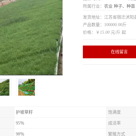
所属行业：
农业
种子、种苗
发货地址：江苏省宿迁沭
产品数量：100000.00斤
价格：￥
15.00
元/斤 起
在线留言
护坡草籽
饱满度
95％
成活率
98％
繁殖方式