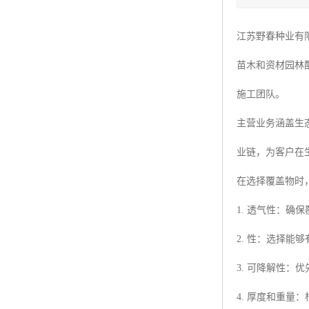
四季青种子
江苏野春种业有
红三叶种子
苗木和资材园林
白三叶种子
施工团队。
百慕大种子
主营业务涵盖生
业链，为客户在
在选择覆盖物时
1. 透气性：
2. 性：选择
3. 可降解性
4. 厚度和重