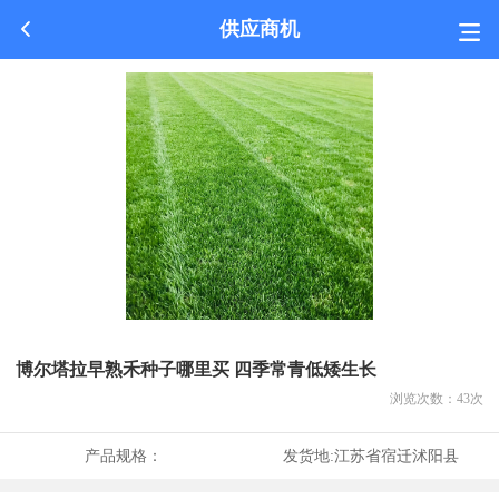
供应商机
博尔塔拉早熟禾种子哪里买 四季常青低矮生长
浏览次数：
43
次
产品规格：
发货地:
江苏省宿迁沭阳县