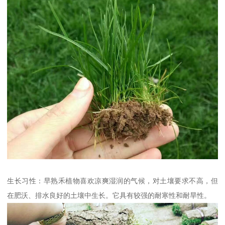
生长习性：早熟禾植物喜欢凉爽湿润的气候，对土壤要求不高，但
在肥沃、排水良好的土壤中生长。它具有较强的耐寒性和耐旱性。