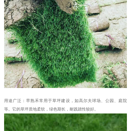
用途广泛：早熟禾常用于草坪建设，如高尔夫球场、公园、庭院
等。它的草坪质地柔软，绿色期长，耐践踏性较好。