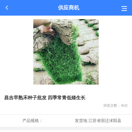
供应商机
昌吉早熟禾种子批发 四季常青低矮生长
浏览次数：
46
次
产品规格：
发货地:
江苏省宿迁沭阳县