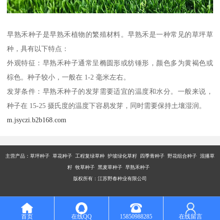
早熟禾种子是早熟禾植物的繁殖材料。早熟禾是一种常见的草坪草
种，具有以下特点：
外观特征：早熟禾种子通常呈椭圆形或纺锤形，颜色多为黄褐色或
棕色。种子较小，一般在 1-2 毫米左右。
发芽条件：早熟禾种子的发芽需要适宜的温度和水分。一般来说，
种子在 15-25 摄氏度的温度下容易发芽，同时需要保持土壤湿润。
m.jsyczi.b2b168.com
主营产品：
草坪种子 草花种子 工程复绿草种 护坡绿化草籽 四季青种子 野花组合种子 混播草
籽 牧草种子 黑麦草种子 早熟禾种子
版权所有：江苏野春种业有限公司
首页
在线QQ
15850988285
在线留言