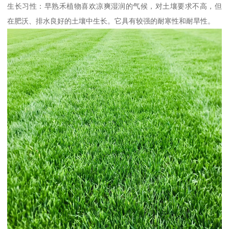
生长习性：早熟禾植物喜欢凉爽湿润的气候，对土壤要求不高，但
在肥沃、排水良好的土壤中生长。它具有较强的耐寒性和耐旱性。