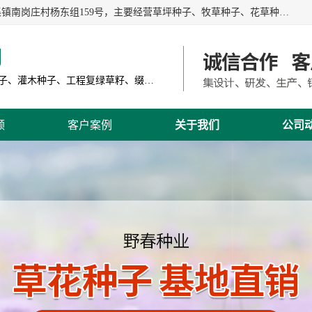
江苏野春种业有限公司是一家种子批发企业，位于沭阳县刘集镇南岗庄村杨东组159号，主要经营草坪种子、牧草种子、花草种子、复绿草种、绿化草籽、护坡草籽、绿肥种子、灌木种子、黑麦草种子、高羊茅种子、早熟禾种子、狗牙根种子、剪股颖种子等。
司
主营产品: 进口草坪种子、草花种子、牧草种子、灌木种子、工程复绿草籽、缀花组合种子
频
客户案例
关于我们
公司