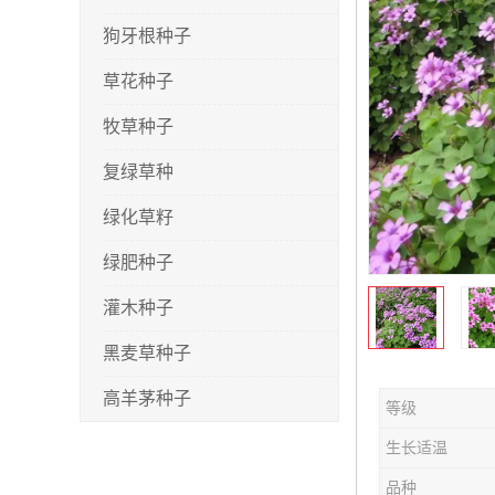
狗牙根种子
草花种子
牧草种子
复绿草种
绿化草籽
绿肥种子
灌木种子
黑麦草种子
高羊茅种子
等级
早熟禾种子
生长适温
剪股颖种子
品种