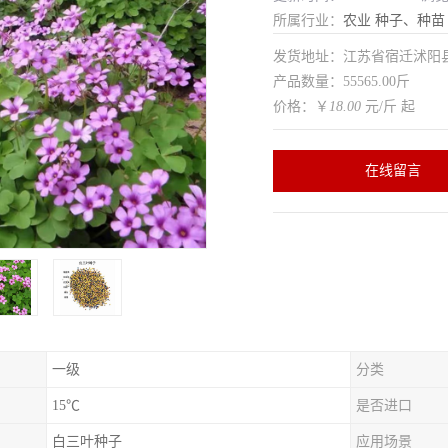
所属行业：
农业
种子、种苗
发货地址：江苏省宿迁沭
产品数量：55565.00斤
价格：￥
18.00
元/斤 起
在线留言
一级
分类
15℃
是否进口
白三叶种子
应用场景