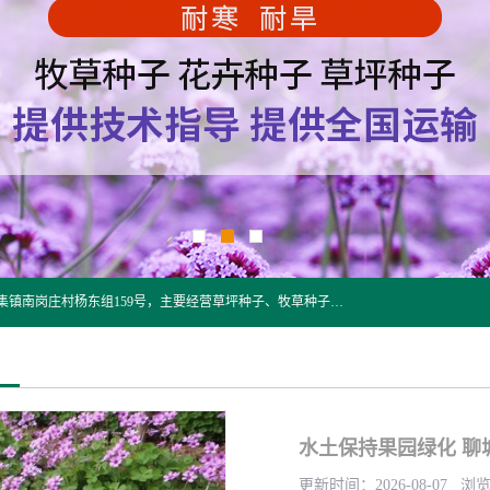
江苏野春种业有限公司是一家种子批发企业，位于沭阳县刘集镇南岗庄村杨东组159号，主要经营草坪种子、牧草种子、花草种子、复绿草种、绿化草籽、护坡草籽、绿肥种子、灌木种子、黑麦草种子、高羊茅种子、早熟禾种子、狗牙根种子、剪股颖种子等。
水土保持果园绿化 聊
更新时间：2026-08-07 浏