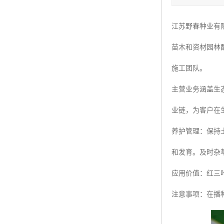
四季青种子
江苏野春种业有
红三叶种子
苗木和资材园林
白三叶种子
施工团队。
百慕大种子
主营业务涵盖生
业链，为客户在
养护管理：保持
和发育。及时杂
应用价值：红三
注意事项：在播