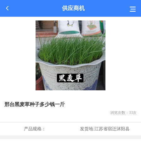
供应商机
邢台黑麦草种子多少钱一斤
浏览次数：
33
次
产品规格：
发货地:
江苏省宿迁沭阳县