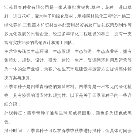
江苏野春种业有限公司是一家从事批发销售:草种，花种，进口草
籽，进口花籽，灌木种子和绿化资材，承接园林绿化工程设计.施工.
绿化养护.工程苗木和资材园林配套用品贸易及广告礼仪策划制作等
多元化发展的民营企业。经过多年绿化工程建设的积淀，拥有一支
富有实践经验的营销设计和施工团队。
主营业务涵盖生态环保、生态景观、生态旅游、生态农业等，拥有
集策划、规划、设计、研发、建设、生产、资源循环利用及运营等
为一体的全产业链，为客户在生态环境建设与运营方面提供整体解
决方案与服务。
四季青种子是四季青植物的繁殖材料。四季青是一种常见的绿化植
物，具有较强的适应性和观赏性。以下是关于四季青种子的一些详
细介绍：
外观特征：四季青种子通常呈球形或椭圆形，颜色多为棕色或黑
色。
播种时间：四季青种子可以在春季或秋季进行播种，但具体时间会