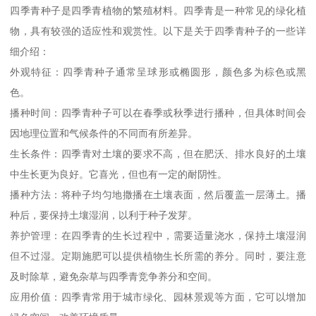
四季青种子是四季青植物的繁殖材料。四季青是一种常见的绿化植
物，具有较强的适应性和观赏性。以下是关于四季青种子的一些详
细介绍：
外观特征：四季青种子通常呈球形或椭圆形，颜色多为棕色或黑
色。
播种时间：四季青种子可以在春季或秋季进行播种，但具体时间会
因地理位置和气候条件的不同而有所差异。
生长条件：四季青对土壤的要求不高，但在肥沃、排水良好的土壤
中生长更为良好。它喜光，但也有一定的耐阴性。
播种方法：将种子均匀地撒播在土壤表面，然后覆盖一层薄土。播
种后，要保持土壤湿润，以利于种子发芽。
养护管理：在四季青的生长过程中，需要适量浇水，保持土壤湿润
但不过湿。定期施肥可以提供植物生长所需的养分。同时，要注意
及时除草，避免杂草与四季青竞争养分和空间。
应用价值：四季青常用于城市绿化、园林景观等方面，它可以增加