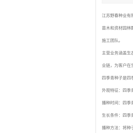
四季青种子
江苏野春种业有
红三叶种子
苗木和资材园林
白三叶种子
施工团队。
百慕大种子
主营业务涵盖生
业链，为客户在
四季青种子是四
外观特征：四季
播种时间：四季
生长条件：四季
播种方法：将种