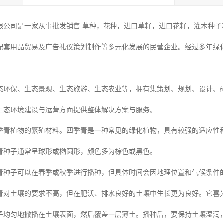
限公司是一家从事批发销售:草种，花种，进口草籽，进口花籽，灌木种子和
配套用品贸易及广告礼仪策划制作等多元化发展的民营企业。经过多年绿
态环保、生态景观、生态旅游、生态农业等，拥有集策划、规划、设计、
生态环境建设与运营方面提供整体解决方案与服务。
季青植物的繁殖材料。四季青是一种常见的绿化植物，具有较强的适应性
青种子通常呈球形或椭圆形，颜色多为棕色或黑色。
青种子可以在春季或秋季进行播种，但具体时间会因地理位置和气候条件
青对土壤的要求不高，但在肥沃、排水良好的土壤中生长更为良好。它喜
子均匀地撒播在土壤表面，然后覆盖一层薄土。播种后，要保持土壤湿润