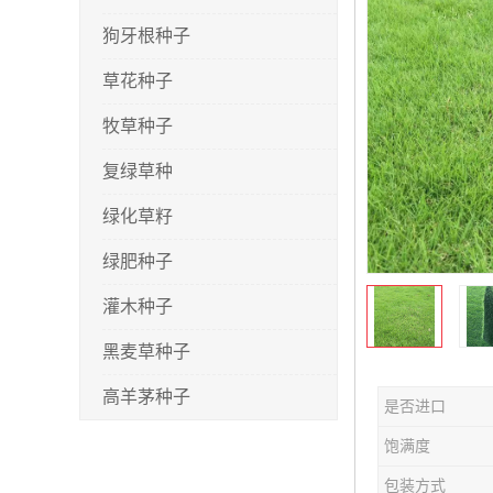
狗牙根种子
草花种子
牧草种子
复绿草种
绿化草籽
绿肥种子
灌木种子
黑麦草种子
高羊茅种子
是否进口
早熟禾种子
饱满度
剪股颖种子
包装方式