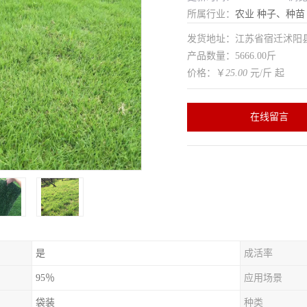
所属行业：
农业
种子、种苗
发货地址：江苏省宿迁沭
产品数量：5666.00斤
价格：￥
25.00
元/斤 起
在线留言
是
成活率
95％
应用场景
袋装
种类