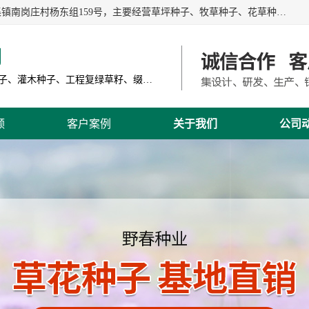
江苏野春种业有限公司是一家种子批发企业，位于沭阳县刘集镇南岗庄村杨东组159号，主要经营草坪种子、牧草种子、花草种子、复绿草种、绿化草籽、护坡草籽、绿肥种子、灌木种子、黑麦草种子、高羊茅种子、早熟禾种子、狗牙根种子、剪股颖种子等。
司
主营产品: 进口草坪种子、草花种子、牧草种子、灌木种子、工程复绿草籽、缀花组合种子
频
客户案例
关于我们
公司