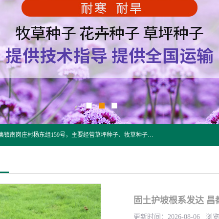
江苏野春种业有限公司是一家种子批发企业，位于沭阳县刘集镇南岗庄村杨东组159号，主要经营草坪种子、牧草种子、花草种子、复绿草种、绿化草籽、护坡草籽、绿肥种子、灌木种子、黑麦草种子、高羊茅种子、早熟禾种子、狗牙根种子、剪股颖种子等。
固土护坡根系发达 昌
更新时间：2026-08-06 浏