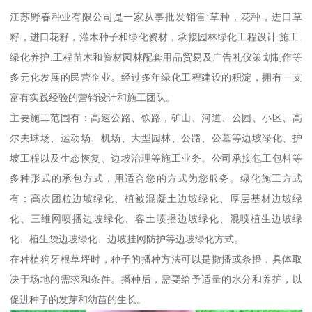
江苏野春种业有限公司是一家从事批发销售:草种，花种，进口草
籽，进口花籽，灌木种子和绿化资材，承接园林绿化工程设计.施工.
绿化养护.工程苗木和资材园林配套用品贸易及广告礼仪策划制作等
多元化发展的民营企业。经过多年绿化工程建设的积淀，拥有一支
富有实践经验的营销设计和施工团队。
主要施工范围有：高速公路、铁路，矿山、河道、公园、小区、高
尔夫球场、运动场、机场、大型园林、公路、公墓等边坡绿化、护
坡工程以及生态恢复、边坡治理等施工业务。公司承接包工包料等
多种形式的承包方式，用适合您的方式为您服务。绿化施工方式
有：高次团粒边坡绿化、植被混凝土边坡绿化、厚层基材边坡绿
化、三维网喷播边坡绿化、客土喷播边坡绿化、混喷植生边坡绿
化、植生袋边坡绿化、边坡挂网防护等边坡绿化方式。
在种植狗牙根草坪时，种子的播种方法可以是撒播或条播，具体取
决于场地的需求和条件。播种后，需要给予适量的水分和养护，以
促进种子的发芽和幼苗的生长。