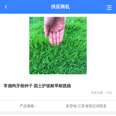
供应商机
常德狗牙根种子 固土护坡耐旱耐践踏
浏览次数：
31
次
产品规格：
发货地:
江苏省宿迁沭阳县