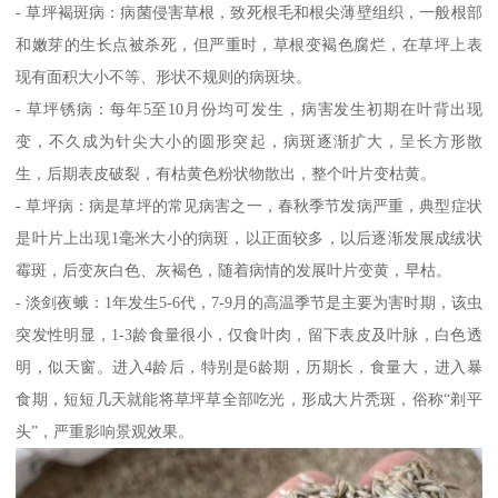
- 草坪褐斑病：病菌侵害草根，致死根毛和根尖薄壁组织，一般根部
和嫩芽的生长点被杀死，但严重时，草根变褐色腐烂，在草坪上表
现有面积大小不等、形状不规则的病斑块。
- 草坪锈病：每年5至10月份均可发生，病害发生初期在叶背出现
变，不久成为针尖大小的圆形突起，病斑逐渐扩大，呈长方形散
生，后期表皮破裂，有枯黄色粉状物散出，整个叶片变枯黄。
- 草坪病：病是草坪的常见病害之一，春秋季节发病严重，典型症状
是叶片上出现1毫米大小的病斑，以正面较多，以后逐渐发展成绒状
霉斑，后变灰白色、灰褐色，随着病情的发展叶片变黄，早枯。
- 淡剑夜蛾：1年发生5-6代，7-9月的高温季节是主要为害时期，该虫
突发性明显，1-3龄食量很小，仅食叶肉，留下表皮及叶脉，白色透
明，似天窗。进入4龄后，特别是6龄期，历期长，食量大，进入暴
食期，短短几天就能将草坪草全部吃光，形成大片秃斑，俗称“剃平
头”，严重影响景观效果。