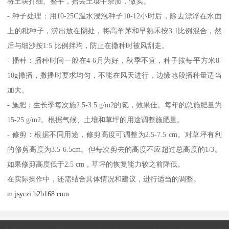
将土块打细、整平，拾去土壤中杂质，做实。
- 种子处理：用10-25C温水浸泡种子10-12小时后，除去漂浮在水面
上的秕种子，涝出放在阴处，将高羊茅和早熟禾按3:1比例混合，然
后与细沙按1:5 比例拌均，防止在撒种时被风刮走。
- 播种：播种时间一般在4-6月为好，秋季不宜，种子按每平方米8-
10g撒播，撒播时要求均匀，不能在风天进行，边缘地段播种量适当
加大。
- 施肥：生长季每次施2.5-3.5 g/m2的氮，效果佳。每年的总施肥量为
15-25 g/m2。根据气候、土壤和草坪的用途调整施肥量。
- 修剪：根据不同用途，修剪高度可调整为2.5-7.5 cm。对草坪有利
的修剪高度为3.5-6.5cm。但每次剪去的高度不应超过总高度的1/3。
如果修剪高度低于2.5 cm，草坪的恢复能力较之前降低。
在实际操作中，还需结合具体情况和建议，进行适当的调整。
m.jsyczi.b2b168.com