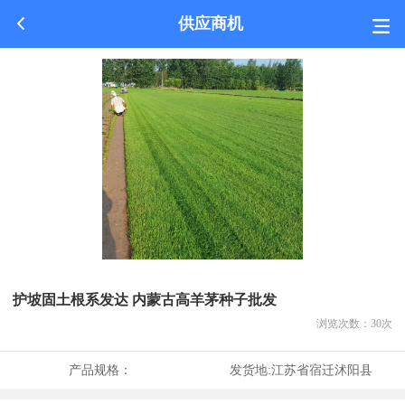
供应商机
护坡固土根系发达 内蒙古高羊茅种子批发
浏览次数：
30
次
产品规格：
发货地:
江苏省宿迁沭阳县