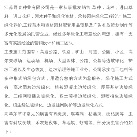
江苏野春种业有限公司是一家从事批发销售:草种，花种，进口草
籽，进口花籽，灌木种子和绿化资材，承接园林绿化工程设计.施工.
绿化养护.工程苗木和资材园林配套用品贸易及广告礼仪策划制作等
多元化发展的民营企业。经过多年绿化工程建设的积淀，拥有一支
富有实践经验的营销设计和施工团队。
主要施工范围有：高速公路、铁路，矿山、河道、公园、小区、高
尔夫球场、运动场、机场、大型园林、公路、公墓等边坡绿化、护
坡工程以及生态恢复、边坡治理等施工业务。公司承接包工包料等
多种形式的承包方式，用适合您的方式为您服务。绿化施工方式
有：高次团粒边坡绿化、植被混凝土边坡绿化、厚层基材边坡绿
化、三维网喷播边坡绿化、客土喷播边坡绿化、混喷植生边坡绿
化、植生袋边坡绿化、边坡挂网防护等边坡绿化方式。
高羊茅草坪常见的病害有褐斑病、腐霉病、枯萎病、纹枯病等，虫
害有斜纹夜蛾、禾灰翅夜蛾、草地螟、蛴螬等。部分病虫害介绍如
下：