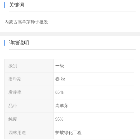
关键词
内蒙古高羊茅种子批发
详细说明
级别
一级
播种期
春 秋
发芽率
85％
品种
高羊茅
纯度
95%
园林用途
护坡绿化工程