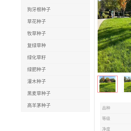
狗牙根种子
草花种子
牧草种子
复绿草种
绿化草籽
绿肥种子
灌木种子
黑麦草种子
高羊茅种子
品种
早熟禾种子
等级
剪股颖种子
净度