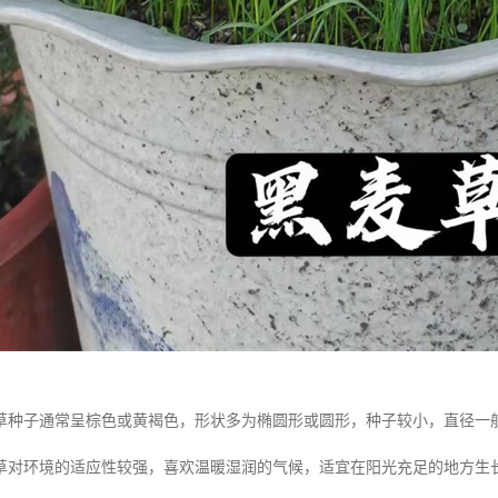
草种子通常呈棕色或黄褐色，形状多为椭圆形或圆形，种子较小，直径一般在 
草对环境的适应性较强，喜欢温暖湿润的气候，适宜在阳光充足的地方生