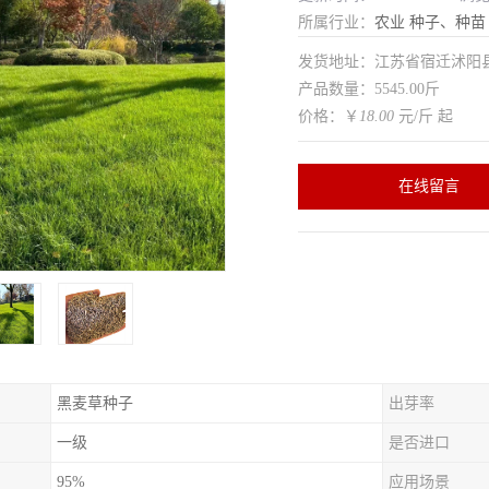
所属行业：
农业
种子、种苗
发货地址：江苏省宿迁沭
产品数量：5545.00斤
价格：￥
18.00
元/斤 起
在线留言
黑麦草种子
出芽率
一级
是否进口
95%
应用场景