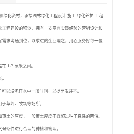
绿化资材，承接园林绿化工程设计.施工.绿化养护.工程
化工程建设的积淀，拥有一支富有实践经验的营销设计和
保需求沟通到位，以求进的企业理念，用心服务好每一位
1-2 毫米之间。
长。
种子可以浸泡在水中一段时间，以提高发芽率。
用于草坪、牧场等场所。
和覆土的厚度，一般覆土厚度不宜超过种子直径的两倍。
气候条件进行合理的种植和管理。