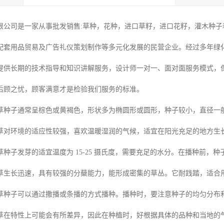
限公司是一家从事批发销售:草种，花种，进口草籽，进口花籽，灌木种子和
配套用品贸易及广告礼仪策划制作等多元化发展的民营企业。经过多年绿
提供长期的技术指导和知识讲解服务，设计师一对一、面对面服务模式，
后顾之忧，顾客满意才是检验我们服务的标准。
草种子通常呈棕色或黄褐色，形状多为椭圆形或圆形，种子较小，直径一般在 
草对环境的适应性较强，喜欢温暖湿润的气候，适宜在阳光充足的地方生
种子发芽的适宜温度为 15-25 摄氏度，需要充足的水分。在播种前，
草生长迅速，具有较强的分蘖能力，能形成密集的草丛。它耐践踏，适合
草种子可以通过撒播或条播的方式播种。播种时，要注意种子的均匀分布
草在特性上可能会有所差异，因此在种植时，好根据具体的品种和当地的