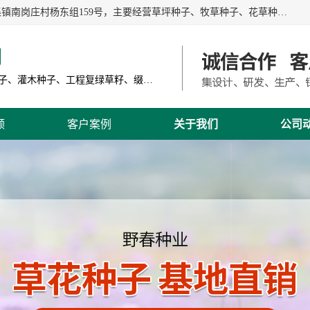
江苏野春种业有限公司是一家种子批发企业，位于沭阳县刘集镇南岗庄村杨东组159号，主要经营草坪种子、牧草种子、花草种子、复绿草种、绿化草籽、护坡草籽、绿肥种子、灌木种子、黑麦草种子、高羊茅种子、早熟禾种子、狗牙根种子、剪股颖种子等。
司
主营产品: 进口草坪种子、草花种子、牧草种子、灌木种子、工程复绿草籽、缀花组合种子
频
客户案例
关于我们
公司