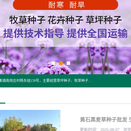
江苏野春种业有限公司是一家种子批发企业，位于沭阳县刘集镇南岗庄村杨东组159号，主要经营草坪种子、牧草种子、花草种子、复绿草种、绿化草籽、护坡草籽、绿肥种子、灌木种子、黑麦草种子、高羊茅种子、早熟禾种子、狗牙根种子、剪股颖种子等。
黄石黑麦草种子批发 
更新时间：2026-08-07 浏