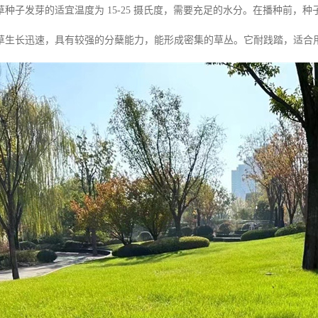
种子发芽的适宜温度为 15-25 摄氏度，需要充足的水分。在播种前，
草生长迅速，具有较强的分蘖能力，能形成密集的草丛。它耐践踏，适合