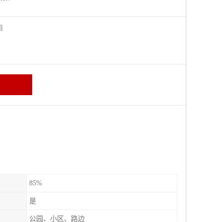
阳县
85%
是
公园、小区、路边