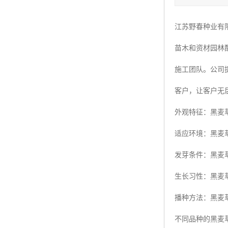
四季青种子
江苏野春种业有
红三叶种子
苗木和资材园林
白三叶种子
施工团队。公司
百慕大种子
客户，让客户无
外观特征：黑麦
适应环境：黑麦
发芽条件：黑麦草
生长习性：黑麦
播种方法：黑麦
不同品种的黑麦