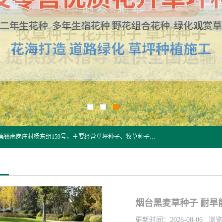
江苏野春种业有限公司是一家种子批发企业，位于沭阳县刘集镇南岗庄村杨东组159号，主要经营草坪种子、牧草种子、花草种子、复绿草种、绿化草籽、护坡草籽、绿肥种子、灌木种子、黑麦草种子、高羊茅种子、早熟禾种子、狗牙根种子、剪股颖种子等。
烟台黑麦草种子 耐旱
更新时间：2026-08-06 浏