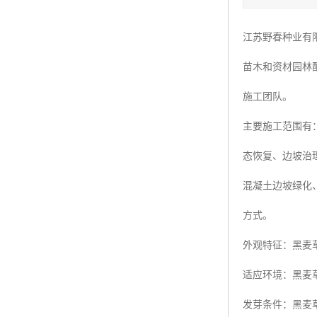
四季青种子
江苏野春种业有
红三叶种子
苗木和资材园林
白三叶种子
施工团队。
百慕大种子
主要施工范围有
态恢复、边坡治
混凝土边坡绿化
方式。
外观特征：黑麦
适应环境：黑麦
发芽条件：黑麦草