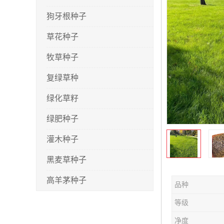
狗牙根种子
草花种子
牧草种子
复绿草种
绿化草籽
绿肥种子
灌木种子
黑麦草种子
高羊茅种子
品种
早熟禾种子
等级
剪股颖种子
净度