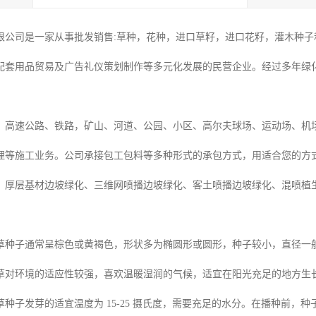
限公司是一家从事批发销售:草种，花种，进口草籽，进口花籽，灌木种子和
配套用品贸易及广告礼仪策划制作等多元化发展的民营企业。经过多年绿
：高速公路、铁路，矿山、河道、公园、小区、高尔夫球场、运动场、机
理等施工业务。公司承接包工包料等多种形式的承包方式，用适合您的方
、厚层基材边坡绿化、三维网喷播边坡绿化、客土喷播边坡绿化、混喷植
草种子通常呈棕色或黄褐色，形状多为椭圆形或圆形，种子较小，直径一般在 
草对环境的适应性较强，喜欢温暖湿润的气候，适宜在阳光充足的地方生
种子发芽的适宜温度为 15-25 摄氏度，需要充足的水分。在播种前，