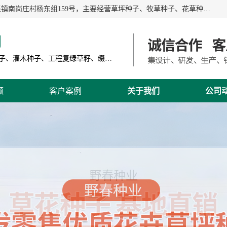
江苏野春种业有限公司是一家种子批发企业，位于沭阳县刘集镇南岗庄村杨东组159号，主要经营草坪种子、牧草种子、花草种子、复绿草种、绿化草籽、护坡草籽、绿肥种子、灌木种子、黑麦草种子、高羊茅种子、早熟禾种子、狗牙根种子、剪股颖种子等。
司
主营产品: 进口草坪种子、草花种子、牧草种子、灌木种子、工程复绿草籽、缀花组合种子
频
客户案例
关于我们
公司