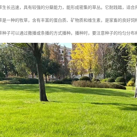
草生长迅速，具有较强的分蘖能力，能形成密集的草丛。它耐践踏，适合
草是一种的牧草，含有丰富的蛋白质、矿物质和维生素，是家畜的良好饲
草种子可以通过撒播或条播的方式播种。播种时，要注意种子的均匀分布