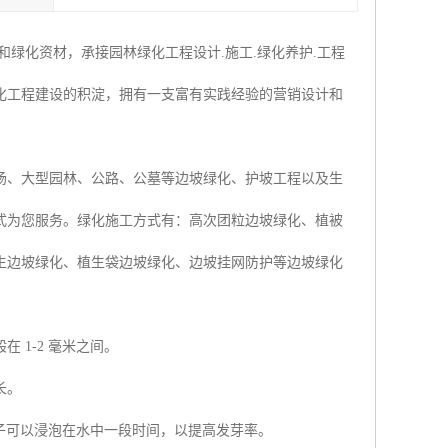
绿化资材，承接园林绿化工程设计.施工.绿化养护.工程
化工程建设的积淀，拥有一支富有实践经验的营销设计和
场、大型园林、公路、公墓等边坡绿化、护坡工程以及生
式为您服务。绿化施工方式有：高次团粒边坡绿化、植被
生边坡绿化、植生袋边坡绿化、边坡挂网防护等边坡绿化
1-2 毫米之间。
长。
种子可以浸泡在水中一段时间，以提高发芽率。