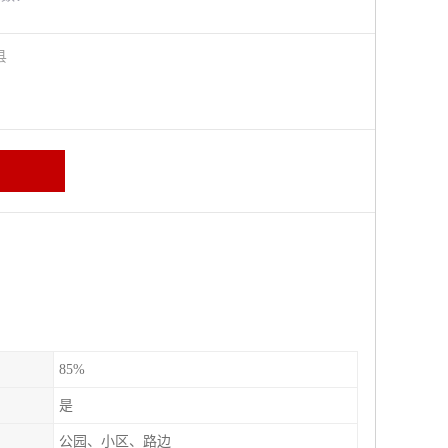
阳县
85%
是
公园、小区、路边