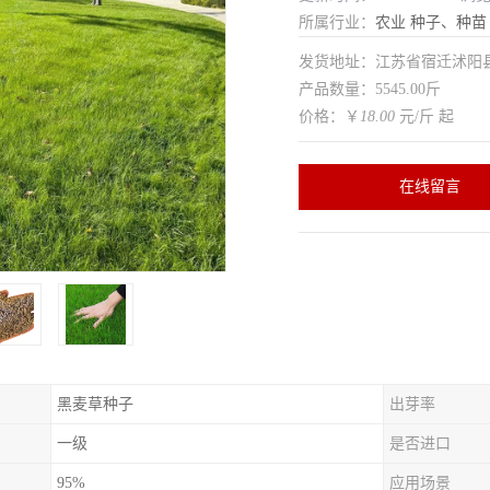
所属行业：
农业
种子、种苗
发货地址：江苏省宿迁沭
产品数量：5545.00斤
价格：￥
18.00
元/斤 起
在线留言
黑麦草种子
出芽率
一级
是否进口
95%
应用场景