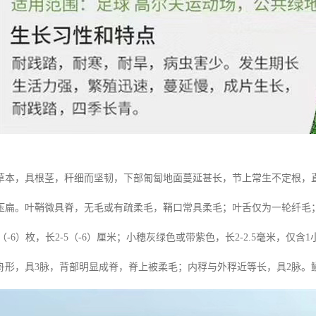
本，具根茎，秆细而坚韧，下部匍匐地面蔓延甚长，节上常生不定根，直立部
压扁。叶鞘微具脊，无毛或有疏柔毛，鞘口常具柔毛；叶舌仅为一轮纤毛；叶
5（-6）枚，长2-5（-6）厘米；小穗灰绿色或带紫色，长2-2.5毫米，仅
舟形，具3脉，背部明显成脊，脊上被柔毛；内稃与外稃近等长，具2脉。