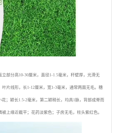
分高10-30厘米，直径1-1.5毫米，秆壁厚，光滑无
片线形，长1-12厘米，宽1-3毫米，通常两面无毛。穗
含1小花；颖长1.5-2毫米，第二颖稍长，均具1脉，背部成脊而
鳞被上缘近截平；花药淡紫色；子房无毛，柱头紫红色。