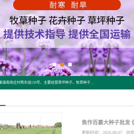
江苏野春种业有限公司是一家种子批发企业，位于沭阳县刘集镇南岗庄村杨东组159号，主要经营草坪种子、牧草种子、花草种子、复绿草种、绿化草籽、护坡草籽、绿肥种子、灌木种子、黑麦草种子、高羊茅种子、早熟禾种子、狗牙根种子、剪股颖种子等。
焦作百慕大种子批发 
更新时间：2026-08-07 浏