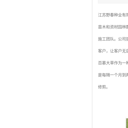
四季青种子
江苏野春种业有
红三叶种子
苗木和资材园林
白三叶种子
施工团队。公司
百慕大种子
客户，让客户无
百慕大草作为一
是每隔一个月到
修剪。