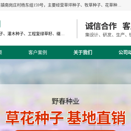
江苏野春种业有限公司是一家种子批发企业，位于沭阳县刘集镇南岗庄村杨东组159号，主要经营草坪种子、牧草种子、花草种子、复绿草种、绿化草籽、护坡草籽、绿肥种子、灌木种子、黑麦草种子、高羊茅种子、早熟禾种子、狗牙根种子、剪股颖种子等。
司
主营产品: 进口草坪种子、草花种子、牧草种子、灌木种子、工程复绿草籽、缀花组合种子
频
客户案例
关于我们
公司