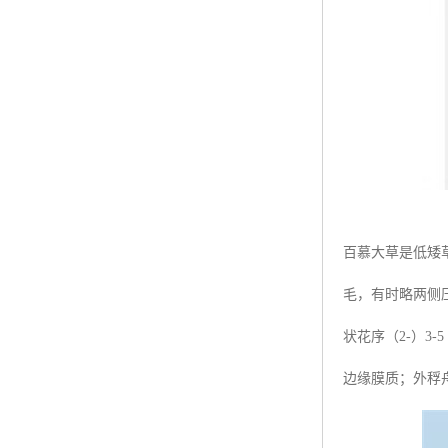
百慕大草是低矮草
毛，有时略两侧
状花序（2-）3-
边缘膜质；外稃