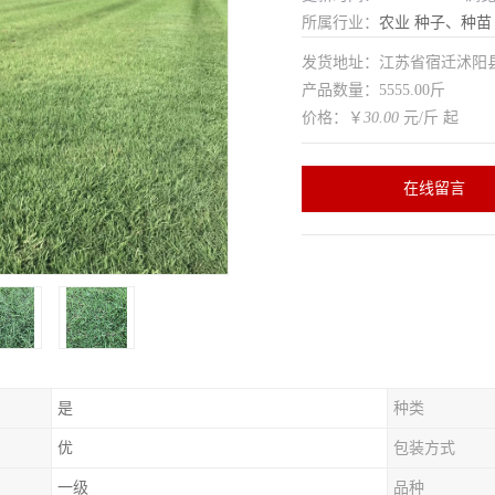
所属行业：
农业
种子、种苗
发货地址：江苏省宿迁沭
产品数量：5555.00斤
价格：￥
30.00
元/斤 起
在线留言
是
种类
优
包装方式
一级
品种