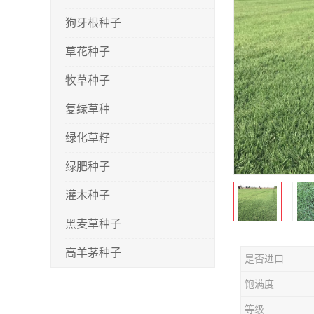
狗牙根种子
草花种子
牧草种子
复绿草种
绿化草籽
绿肥种子
灌木种子
黑麦草种子
高羊茅种子
是否进口
早熟禾种子
饱满度
剪股颖种子
等级