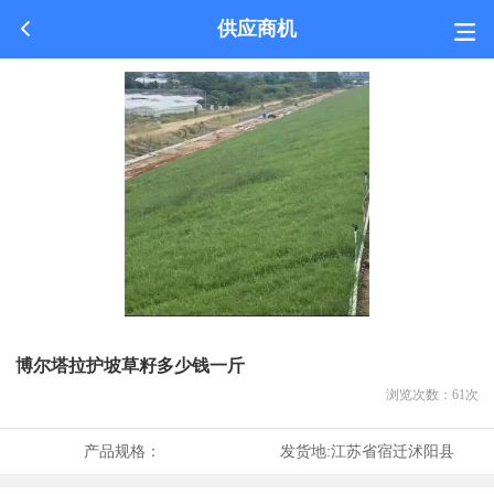
供应商机
博尔塔拉护坡草籽多少钱一斤
浏览次数：
61
次
产品规格：
发货地:
江苏省宿迁沭阳县