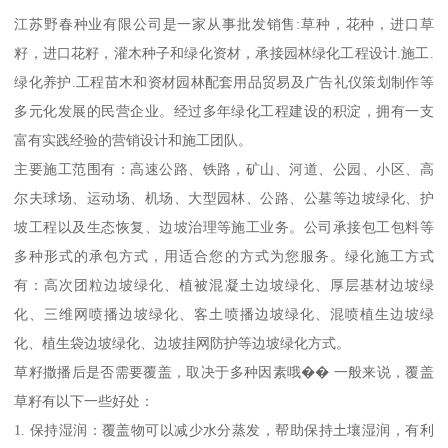
江苏野春种业有限公司是一家从事批发销售:草种，花种，进口草
籽，进口花籽，灌木种子和绿化资材，承接园林绿化工程设计.施工.
绿化养护.工程苗木和资材园林配套用品贸易及广告礼仪策划制作等
多元化发展的民营企业。经过多年绿化工程建设的积淀，拥有一支
富有实践经验的营销设计和施工团队。
主要施工范围有：高速公路、铁路，矿山、河道、公园、小区、高
尔夫球场、运动场、机场、大型园林、公路、公墓等边坡绿化、护
坡工程以及生态恢复、边坡治理等施工业务。公司承接包工包料等
多种形式的承包方式，用适合您的方式为您服务。绿化施工方式
有：高次团粒边坡绿化、植被混凝土边坡绿化、厚层基材边坡绿
化、三维网喷播边坡绿化、客土喷播边坡绿化、混喷植生边坡绿
化、植生袋边坡绿化、边坡挂网防护等边坡绿化方式。
草籽撒播后是否需要覆盖，取决于多种因素哦�� 一般来说，覆盖
草籽有以下一些好处：
1. 保持湿润：覆盖物可以减少水分蒸发，帮助保持土壤湿润，有利