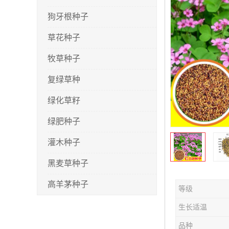
狗牙根种子
草花种子
牧草种子
复绿草种
绿化草籽
绿肥种子
灌木种子
黑麦草种子
高羊茅种子
等级
早熟禾种子
生长适温
剪股颖种子
品种