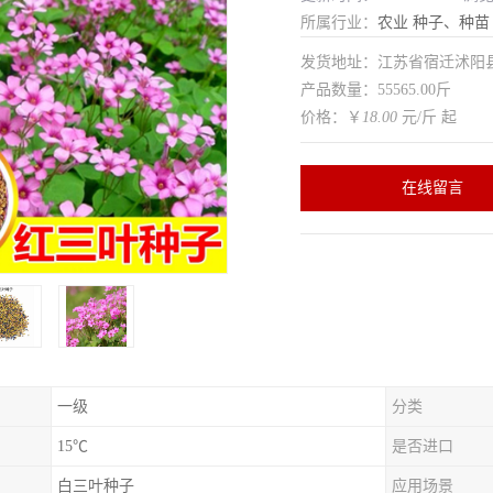
所属行业：
农业
种子、种苗
发货地址：江苏省宿迁沭
产品数量：55565.00斤
价格：￥
18.00
元/斤 起
在线留言
一级
分类
15℃
是否进口
白三叶种子
应用场景