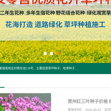
江苏野春种业有限公司是一家种子批发企业，位于沭阳县刘集镇南岗庄村杨东组159号，主要经营草坪种子、牧草种子、花草种子、复绿草种、绿化草籽、护坡草籽、绿肥种子、灌木种子、黑麦草种子、高羊茅种子、早熟禾种子、狗牙根种子、剪股颖种子等。
贺州红三叶种子价格 
更新时间：2026-08-07 浏