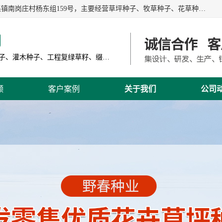
江苏野春种业有限公司是一家种子批发企业，位于沭阳县刘集镇南岗庄村杨东组159号，主要经营草坪种子、牧草种子、花草种子、复绿草种、绿化草籽、护坡草籽、绿肥种子、灌木种子、黑麦草种子、高羊茅种子、早熟禾种子、狗牙根种子、剪股颖种子等。
司
主营产品: 进口草坪种子、草花种子、牧草种子、灌木种子、工程复绿草籽、缀花组合种子
频
客户案例
关于我们
公司