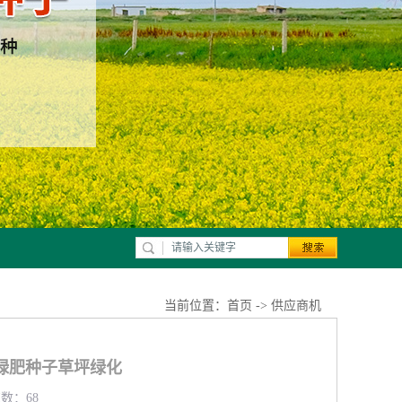
当前位置：
首页
->
供应商机
绿肥种子草坪绿化
览数：68