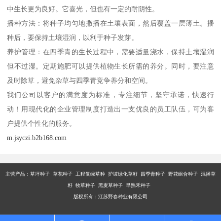
中生长更为良好。它喜光，但也有一定的耐阴性。
播种方法：将种子均匀地撒播在土壤表面，然后覆盖一层薄土。播
种后，要保持土壤湿润，以利于种子发芽。
养护管理：在四季青的生长过程中，需要适量浇水，保持土壤湿润
但不过湿。定期施肥可以提供植物生长所需的养分。同时，要注意
及时除草，避免杂草与四季青竞争养分和空间。
我们公司以客户的满意度为标准，专注细节，坚守承诺，快速行
动！用现代化的企业管理制度打造出一支优良的员工队伍，可为客
户提供个性化的服务。
m.jsyczi.b2b168.com
主营产品：
草坪种子 草花种子 工程复绿草种 护坡绿化草籽 四季青种子 野花组合种子 混播草
籽 牧草种子 黑麦草种子 早熟禾种子
版权所有：江苏野春种业有限公司