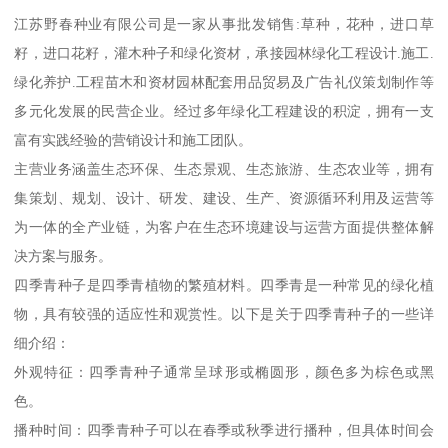
江苏野春种业有限公司是一家从事批发销售:草种，花种，进口草
籽，进口花籽，灌木种子和绿化资材，承接园林绿化工程设计.施工.
绿化养护.工程苗木和资材园林配套用品贸易及广告礼仪策划制作等
多元化发展的民营企业。经过多年绿化工程建设的积淀，拥有一支
富有实践经验的营销设计和施工团队。
主营业务涵盖生态环保、生态景观、生态旅游、生态农业等，拥有
集策划、规划、设计、研发、建设、生产、资源循环利用及运营等
为一体的全产业链，为客户在生态环境建设与运营方面提供整体解
决方案与服务。
四季青种子是四季青植物的繁殖材料。四季青是一种常见的绿化植
物，具有较强的适应性和观赏性。以下是关于四季青种子的一些详
细介绍：
外观特征：四季青种子通常呈球形或椭圆形，颜色多为棕色或黑
色。
播种时间：四季青种子可以在春季或秋季进行播种，但具体时间会