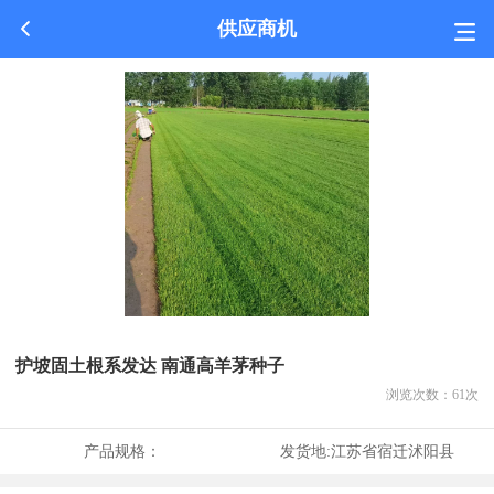
供应商机
护坡固土根系发达 南通高羊茅种子
浏览次数：
61
次
产品规格：
发货地:
江苏省宿迁沭阳县