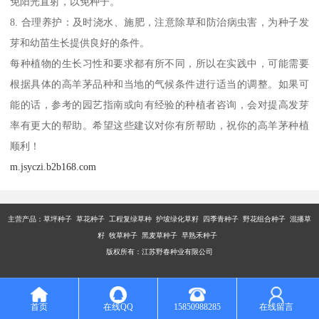
免阳光直射，以免种子。
8. 合理养护：及时浇水、施肥，注意除草和防治病虫害，为种子发
芽和幼苗生长提供良好的条件。
每种植物的生长习性和要求都有所不同，所以在实践中，可能需要
根据具体的高羊茅品种和当地的气候条件进行适当的调整。如果可
能的话，参考的园艺指南或向有经验的种植者咨询，会对提高发芽
率有更大的帮助。希望这些建议对你有所帮助，祝你的高羊茅种植
顺利！
m.jsyczi.b2b168.com
主营产品：
草坪种子 草花种子 工程复绿草种 护坡绿化草籽 四季青种子 野花组合种子 混播草
籽 牧草种子 黑麦草种子 早熟禾种子
版权所有：江苏野春种业有限公司
首页
在线QQ
15850988285
在线留言