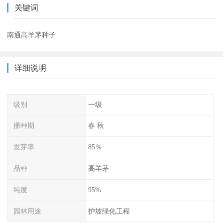
关键词
南通高羊茅种子
详细说明
级别
一级
播种期
春 秋
发芽率
85％
品种
高羊茅
纯度
95%
园林用途
护坡绿化工程