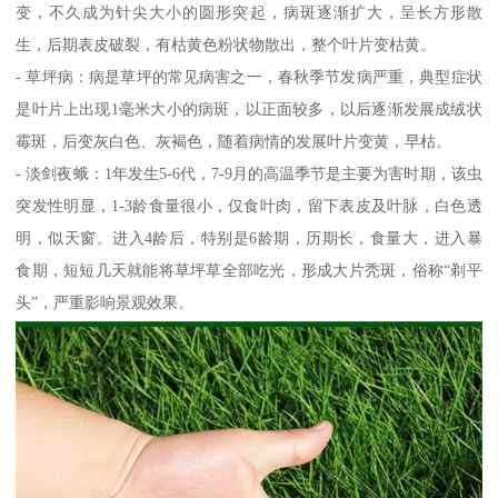
变，不久成为针尖大小的圆形突起，病斑逐渐扩大，呈长方形散
生，后期表皮破裂，有枯黄色粉状物散出，整个叶片变枯黄。
- 草坪病：病是草坪的常见病害之一，春秋季节发病严重，典型症状
是叶片上出现1毫米大小的病斑，以正面较多，以后逐渐发展成绒状
霉斑，后变灰白色、灰褐色，随着病情的发展叶片变黄，早枯。
- 淡剑夜蛾：1年发生5-6代，7-9月的高温季节是主要为害时期，该虫
突发性明显，1-3龄食量很小，仅食叶肉，留下表皮及叶脉，白色透
明，似天窗。进入4龄后，特别是6龄期，历期长，食量大，进入暴
食期，短短几天就能将草坪草全部吃光，形成大片秃斑，俗称“剃平
头”，严重影响景观效果。