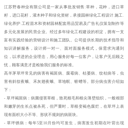
江苏野春种业有限公司是一家从事批发销售:草种，花种，进口草
籽，进口花籽，灌木种子和绿化资材，承接园林绿化工程设计.施工.
绿化养护.工程苗木和资材园林配套用品贸易及广告礼仪策划制作等
多元化发展的民营企业。经过多年绿化工程建设的积淀，拥有一支
富有实践经验的营销设计和施工团队。公司提供长期的技术指导和
知识讲解服务，设计师一对一、面对面服务模式，保需求沟通到
位，以求进的企业理念，用心服务好每一位客户，让客户无后顾之
忧，顾客满意才是检验我们服务的标准。
高羊茅草坪常见的病害有褐斑病、腐霉病、枯萎病、纹枯病等，虫
害有斜纹夜蛾、禾灰翅夜蛾、草地螟、蛴螬等。部分病虫害介绍如
下：
- 草坪褐斑病：病菌侵害草根，致死根毛和根尖薄壁组织，一般根部
和嫩芽的生长点被杀死，但严重时，草根变褐色腐烂，在草坪上表
现有面积大小不等、形状不规则的病斑块。
- 草坪锈病：每年5至10月份均可发生，病害发生初期在叶背出现