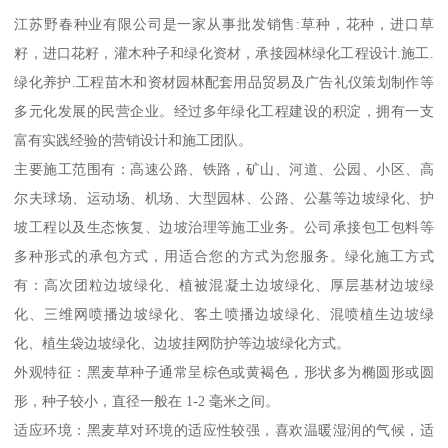
江苏野春种业有限公司是一家从事批发销售:草种，花种，进口草
籽，进口花籽，灌木种子和绿化资材，承接园林绿化工程设计.施工.
绿化养护.工程苗木和资材园林配套用品贸易及广告礼仪策划制作等
多元化发展的民营企业。经过多年绿化工程建设的积淀，拥有一支
富有实践经验的营销设计和施工团队。
主要施工范围有：高速公路、铁路，矿山、河道、公园、小区、高
尔夫球场、运动场、机场、大型园林、公路、公墓等边坡绿化、护
坡工程以及生态恢复、边坡治理等施工业务。公司承接包工包料等
多种形式的承包方式，用适合您的方式为您服务。绿化施工方式
有：高次团粒边坡绿化、植被混凝土边坡绿化、厚层基材边坡绿
化、三维网喷播边坡绿化、客土喷播边坡绿化、混喷植生边坡绿
化、植生袋边坡绿化、边坡挂网防护等边坡绿化方式。
外观特征：黑麦草种子通常呈棕色或黄褐色，形状多为椭圆形或圆
形，种子较小，直径一般在 1-2 毫米之间。
适应环境：黑麦草对环境的适应性较强，喜欢温暖湿润的气候，适