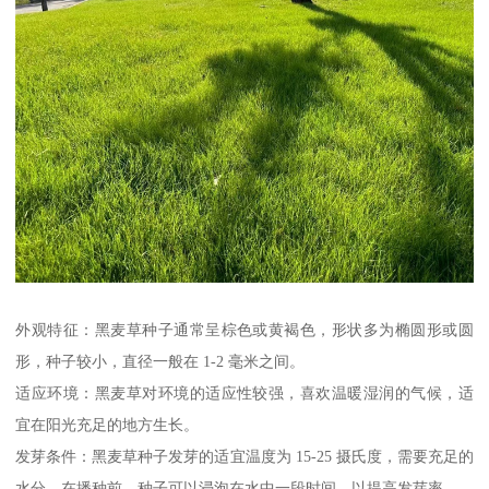
外观特征：黑麦草种子通常呈棕色或黄褐色，形状多为椭圆形或圆
形，种子较小，直径一般在 1-2 毫米之间。
适应环境：黑麦草对环境的适应性较强，喜欢温暖湿润的气候，适
宜在阳光充足的地方生长。
发芽条件：黑麦草种子发芽的适宜温度为 15-25 摄氏度，需要充足的
水分。在播种前，种子可以浸泡在水中一段时间，以提高发芽率。