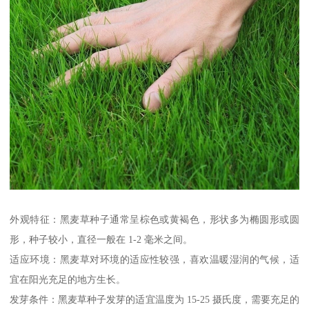
外观特征：黑麦草种子通常呈棕色或黄褐色，形状多为椭圆形或圆
形，种子较小，直径一般在 1-2 毫米之间。
适应环境：黑麦草对环境的适应性较强，喜欢温暖湿润的气候，适
宜在阳光充足的地方生长。
发芽条件：黑麦草种子发芽的适宜温度为 15-25 摄氏度，需要充足的