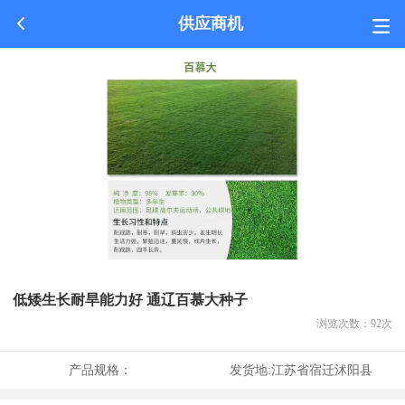
供应商机
低矮生长耐旱能力好 通辽百慕大种子
浏览次数：
92
次
产品规格：
发货地:
江苏省宿迁沭阳县