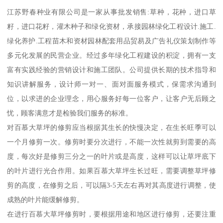
江苏野春种业有限公司是一家从事批发销售:草种，花种，进口草
籽，进口花籽，灌木种子和绿化资材，承接园林绿化工程设计.施工.
绿化养护.工程苗木和资材园林配套用品贸易及广告礼仪策划制作等
多元化发展的民营企业。经过多年绿化工程建设的积淀，拥有一支
富有实践经验的营销设计和施工团队。公司提供长期的技术指导和
知识讲解服务，设计师一对一、面对面服务模式，保需求沟通到
位，以求进的企业理念，用心服务好每一位客户，让客户无后顾之
忧，顾客满意才是检验我们服务的标准。
对百慕大草坪的修剪应当根据其生长的快慢决定，在生长旺季可以
一个月修剪一次。修剪时要分次进行，不能一次性就剪到需要的高
度，每次好是修剪三分之一的叶片或是高度，这样可以让草坪底下
的叶片进行光合作用。如果百慕大草坪生长过旺，需要调整草坪修
剪的高度，在修剪之后，可以隔3-5天左右再对其高度进行调整，使
成熟的叶片能缓解修剪。
在进行百慕大草坪修剪时，要根据用途和地区进行修剪，还要注重