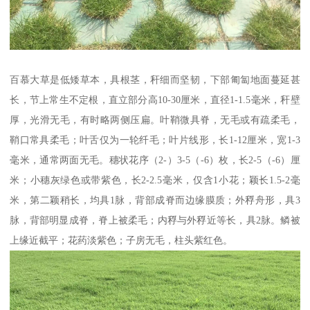
百慕大草是低矮草本，具根茎，秆细而坚韧，下部匍匐地面蔓延甚
长，节上常生不定根，直立部分高10-30厘米，直径1-1.5毫米，秆壁
厚，光滑无毛，有时略两侧压扁。叶鞘微具脊，无毛或有疏柔毛，
鞘口常具柔毛；叶舌仅为一轮纤毛；叶片线形，长1-12厘米，宽1-3
毫米，通常两面无毛。穗状花序（2-）3-5（-6）枚，长2-5（-6）厘
米；小穗灰绿色或带紫色，长2-2.5毫米，仅含1小花；颖长1.5-2毫
米，第二颖稍长，均具1脉，背部成脊而边缘膜质；外稃舟形，具3
脉，背部明显成脊，脊上被柔毛；内稃与外稃近等长，具2脉。鳞被
上缘近截平；花药淡紫色；子房无毛，柱头紫红色。