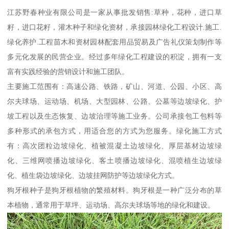
江苏野春种业有限公司是一家从事批发销售:草种，花种，进口草
籽，进口花籽，灌木种子和绿化资材，承接园林绿化工程设计.施工.
绿化养护.工程苗木和资材园林配套用品贸易及广告礼仪策划制作等
多元化发展的民营企业。经过多年绿化工程建设的积淀，拥有一支
富有实践经验的营销设计和施工团队。
主要施工范围有：高速公路、铁路，矿山、河道、公园、小区、高
尔夫球场、运动场、机场、大型园林、公路、公墓等边坡绿化、护
坡工程以及生态恢复、边坡治理等施工业务。公司承接包工包料等
多种形式的承包方式，用适合您的方式为您服务。绿化施工方式
有：高次团粒边坡绿化、植被混凝土边坡绿化、厚层基材边坡绿
化、三维网喷播边坡绿化、客土喷播边坡绿化、混喷植生边坡绿
化、植生袋边坡绿化、边坡挂网防护等边坡绿化方式。
狗牙根种子是狗牙根植物的繁殖材料。狗牙根是一种广泛分布的草
本植物，通常用于草坪、运动场、高尔夫球场等地的绿化和建设。