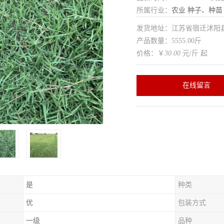
所属行业：
农业
种子、种苗
发货地址：江苏省宿迁沭
产品数量：5555.00斤
价格：￥
30.00
元/斤 起
在线留言
是
种类
优
包装方式
一级
品种