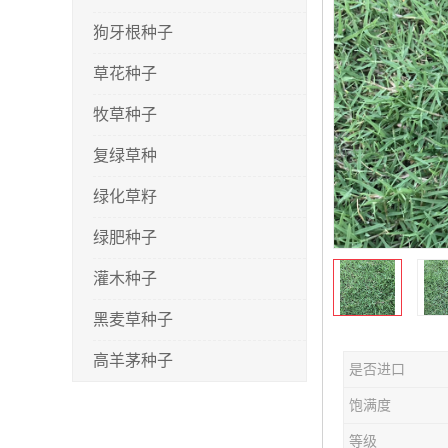
狗牙根种子
草花种子
牧草种子
复绿草种
绿化草籽
绿肥种子
灌木种子
黑麦草种子
高羊茅种子
是否进口
早熟禾种子
饱满度
剪股颖种子
等级