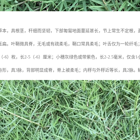
本，具根茎，秆细而坚韧，下部匍匐地面蔓延甚长，节上常生不定根，直立部
压扁。叶鞘微具脊，无毛或有疏柔毛，鞘口常具柔毛；叶舌仅为一轮纤毛；叶
5（-6）枚，长2-5（-6）厘米；小穗灰绿色或带紫色，长2-2.5毫米，仅
舟形，具3脉，背部明显成脊，脊上被柔毛；内稃与外稃近等长，具2脉。