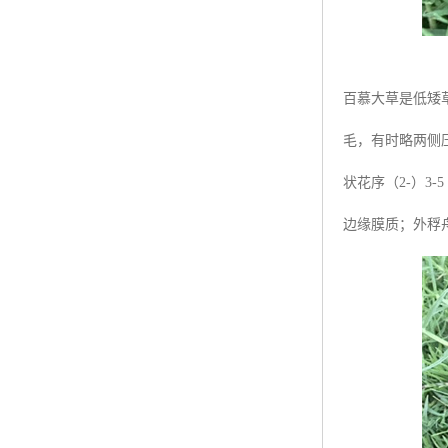
百慕大草是低矮草
毛，有时略两侧
状花序（2-）3-
边缘膜质；外稃