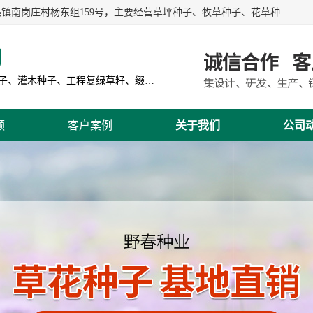
江苏野春种业有限公司是一家种子批发企业，位于沭阳县刘集镇南岗庄村杨东组159号，主要经营草坪种子、牧草种子、花草种子、复绿草种、绿化草籽、护坡草籽、绿肥种子、灌木种子、黑麦草种子、高羊茅种子、早熟禾种子、狗牙根种子、剪股颖种子等。
司
主营产品: 进口草坪种子、草花种子、牧草种子、灌木种子、工程复绿草籽、缀花组合种子
频
客户案例
关于我们
公司