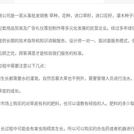
限公司是一家从事批发销售:草种，花种，进口草籽，进口花籽，灌木种子和
配套用品贸易及广告礼仪策划制作等多元化发展的民营企业。经过多年绿
提供长期的技术指导和知识讲解服务，设计师一对一、面对面服务模式，
后顾之忧，顾客满意才是检验我们服务的标准。
过程中需要注意以下几点：
然的生长都需要水的灌溉，自然百慕大草也不例外，需要管理人员进行浇水
草皮的成长。
使用市场上购买的对草皮有利的肥料，也可以请教有经验的人。肥料的多少
在生长过程中可能会有害虫阻碍其生长，所以可以购买的杀虫药或者机器进