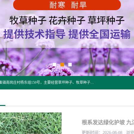
江苏野春种业有限公司是一家种子批发企业，位于沭阳县刘集镇南岗庄村杨东组159号，主要经营草坪种子、牧草种子、花草种子、复绿草种、绿化草籽、护坡草籽、绿肥种子、灌木种子、黑麦草种子、高羊茅种子、早熟禾种子、狗牙根种子、剪股颖种子等。
根系发达绿化护坡 九
更新时间：2026-08-08 浏