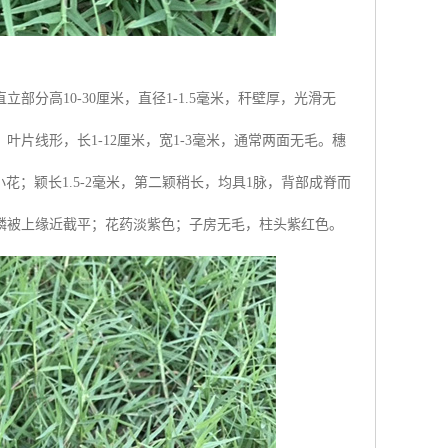
分高10-30厘米，直径1-1.5毫米，秆壁厚，光滑无
片线形，长1-12厘米，宽1-3毫米，通常两面无毛。穗
含1小花；颖长1.5-2毫米，第二颖稍长，均具1脉，背部成脊而
鳞被上缘近截平；花药淡紫色；子房无毛，柱头紫红色。