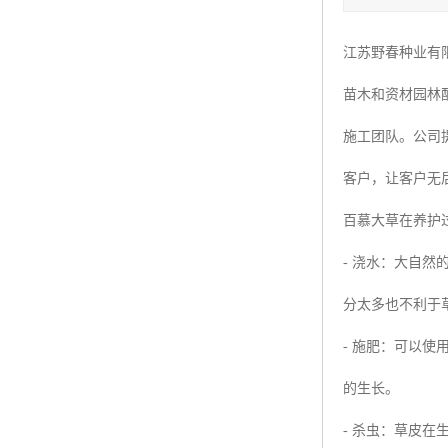
四季青种子
江苏野春种业有
红三叶种子
苗木和资材园林
白三叶种子
施工团队。公司
百慕大种子
客户，让客户无
百慕大草在养护
- 浇水：大自
分太多也不利于
- 施肥：可以
的生长。
- 杀虫：草皮