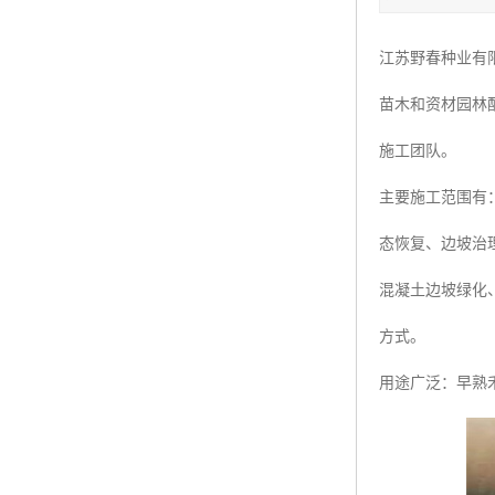
四季青种子
江苏野春种业有
红三叶种子
苗木和资材园林
白三叶种子
施工团队。
百慕大种子
主要施工范围有
态恢复、边坡治
混凝土边坡绿化
方式。
用途广泛：早熟