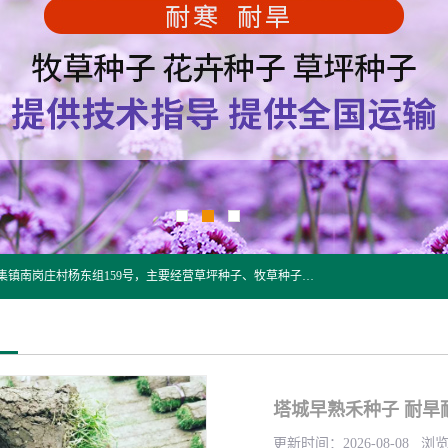
江苏野春种业有限公司是一家种子批发企业，位于沭阳县刘集镇南岗庄村杨东组159号，主要经营草坪种子、牧草种子、花草种子、复绿草种、绿化草籽、护坡草籽、绿肥种子、灌木种子、黑麦草种子、高羊茅种子、早熟禾种子、狗牙根种子、剪股颖种子等。
塔城早熟禾种子 耐旱
更新时间：2026-08-08 浏