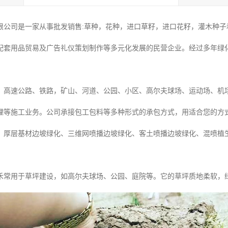
限公司是一家从事批发销售:草种，花种，进口草籽，进口花籽，灌木种子和
配套用品贸易及广告礼仪策划制作等多元化发展的民营企业。经过多年绿
：高速公路、铁路，矿山、河道、公园、小区、高尔夫球场、运动场、机
理等施工业务。公司承接包工包料等多种形式的承包方式，用适合您的方
、厚层基材边坡绿化、三维网喷播边坡绿化、客土喷播边坡绿化、混喷植
禾常用于草坪建设，如高尔夫球场、公园、庭院等。它的草坪质地柔软，