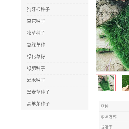
狗牙根种子
草花种子
牧草种子
复绿草种
绿化草籽
绿肥种子
灌木种子
黑麦草种子
高羊茅种子
品种
早熟禾种子
繁殖方式
剪股颖种子
成活率