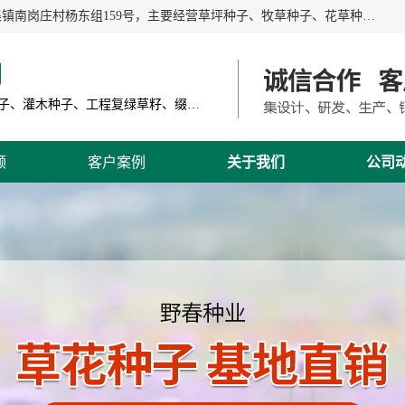
江苏野春种业有限公司是一家种子批发企业，位于沭阳县刘集镇南岗庄村杨东组159号，主要经营草坪种子、牧草种子、花草种子、复绿草种、绿化草籽、护坡草籽、绿肥种子、灌木种子、黑麦草种子、高羊茅种子、早熟禾种子、狗牙根种子、剪股颖种子等。
司
主营产品: 进口草坪种子、草花种子、牧草种子、灌木种子、工程复绿草籽、缀花组合种子
频
客户案例
关于我们
公司