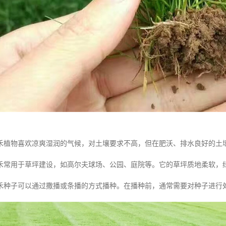
禾植物喜欢凉爽湿润的气候，对土壤要求不高，但在肥沃、排水良好的土
禾常用于草坪建设，如高尔夫球场、公园、庭院等。它的草坪质地柔软，
禾种子可以通过撒播或条播的方式播种。在播种前，通常需要对种子进行