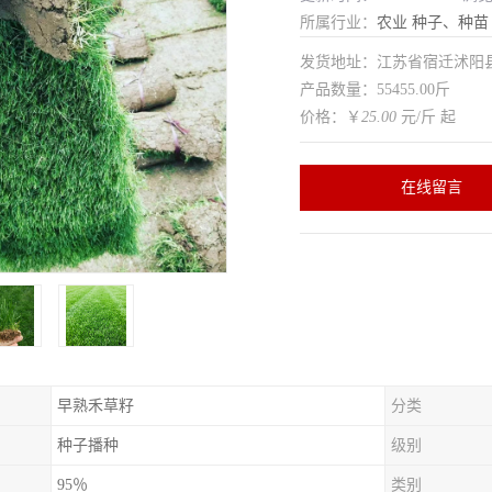
所属行业：
农业
种子、种苗
发货地址：江苏省宿迁沭
产品数量：55455.00斤
价格：￥
25.00
元/斤 起
在线留言
早熟禾草籽
分类
种子播种
级别
95％
类别