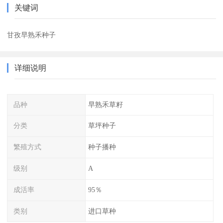
关键词
甘孜早熟禾种子
详细说明
品种
早熟禾草籽
分类
草坪种子
繁殖方式
种子播种
级别
A
成活率
95％
类别
进口草种