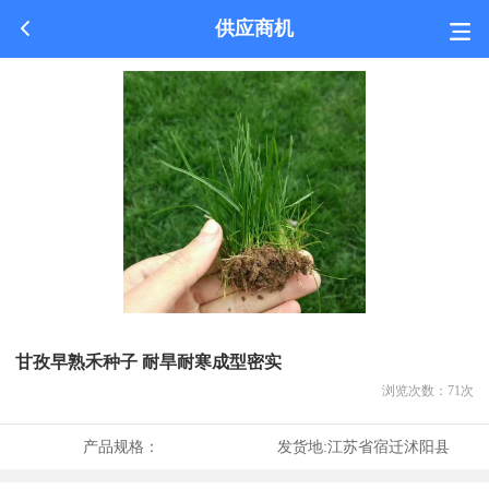
供应商机
甘孜早熟禾种子 耐旱耐寒成型密实
浏览次数：
71
次
产品规格：
发货地:
江苏省宿迁沭阳县