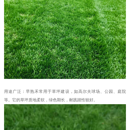
用途广泛：早熟禾常用于草坪建设，如高尔夫球场、公园、庭院
等。它的草坪质地柔软，绿色期长，耐践踏性较好。