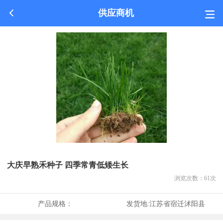
供应商机
大庆早熟禾种子 四季常青低矮生长
浏览次数：
61
次
产品规格：
发货地:
江苏省宿迁沭阳县