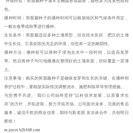
外观特征：剪股颖种子通常呈椭圆形或圆形，颜色多为浅黄色或棕
色。
播种时间：剪股颖种子的播种时间可以根据地区和气候条件而定，
一般在春季或秋季进行播种。
生长条件：剪股颖适应多种土壤类型，但在排水良好、肥沃的土壤
中生长佳。它喜欢阳光充足的环境，但也有一定的耐阴性。
播种方法：播种前可以将种子浸泡在水中一段时间，以提高发芽
率。然后将种子均匀地撒播在整理好的土壤表面，轻轻覆盖一层薄
土。
注意事项：购买的剪股颖种子是确保发芽和生长的关键。在播种和
养护过程中，要根据实际情况调整浇水、施肥和除草等管理措施。
与您携手共进。 我们公司始终坚持“以科技求发展，以质量求生
存”的方针，开拓进取，努力开拓市场。公司面对未来，完善的售后
服务，诚信不欺的商业信誉，期待与新老朋 友洽谈合作，共创明日
辉煌！
m.jsyczi.b2b168.com