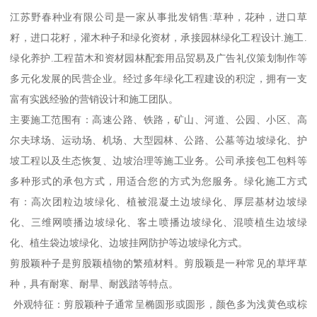
江苏野春种业有限公司是一家从事批发销售:草种，花种，进口草
籽，进口花籽，灌木种子和绿化资材，承接园林绿化工程设计.施工.
绿化养护.工程苗木和资材园林配套用品贸易及广告礼仪策划制作等
多元化发展的民营企业。经过多年绿化工程建设的积淀，拥有一支
富有实践经验的营销设计和施工团队。
主要施工范围有：高速公路、铁路，矿山、河道、公园、小区、高
尔夫球场、运动场、机场、大型园林、公路、公墓等边坡绿化、护
坡工程以及生态恢复、边坡治理等施工业务。公司承接包工包料等
多种形式的承包方式，用适合您的方式为您服务。绿化施工方式
有：高次团粒边坡绿化、植被混凝土边坡绿化、厚层基材边坡绿
化、三维网喷播边坡绿化、客土喷播边坡绿化、混喷植生边坡绿
化、植生袋边坡绿化、边坡挂网防护等边坡绿化方式。
剪股颖种子是剪股颖植物的繁殖材料。剪股颖是一种常见的草坪草
种，具有耐寒、耐旱、耐践踏等特点。
外观特征：剪股颖种子通常呈椭圆形或圆形，颜色多为浅黄色或棕