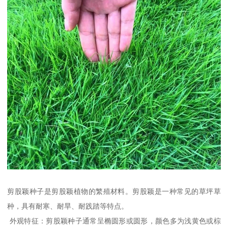
剪股颖种子是剪股颖植物的繁殖材料。剪股颖是一种常见的草坪草
种，具有耐寒、耐旱、耐践踏等特点。
外观特征：剪股颖种子通常呈椭圆形或圆形，颜色多为浅黄色或棕