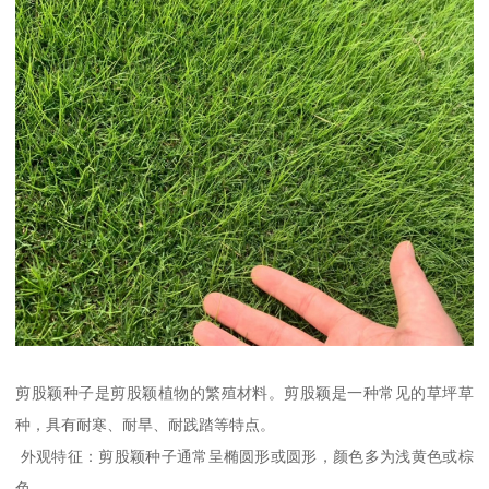
剪股颖种子是剪股颖植物的繁殖材料。剪股颖是一种常见的草坪草
种，具有耐寒、耐旱、耐践踏等特点。
外观特征：剪股颖种子通常呈椭圆形或圆形，颜色多为浅黄色或棕
色。