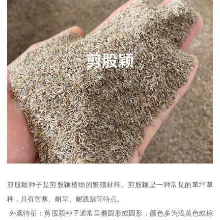
剪股颖种子是剪股颖植物的繁殖材料。剪股颖是一种常见的草坪草
种，具有耐寒、耐旱、耐践踏等特点。
外观特征：剪股颖种子通常呈椭圆形或圆形，颜色多为浅黄色或棕