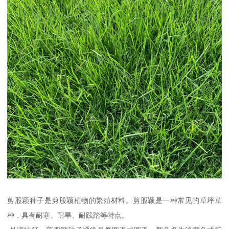
剪股颖种子是剪股颖植物的繁殖材料。剪股颖是一种常见的草坪草
种，具有耐寒、耐旱、耐践踏等特点。