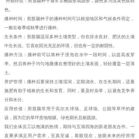
外观特征：剪股颖种子通常呈椭圆形或圆形，颜色多为浅黄色或棕
色。
播种时间：剪股颖种子的播种时间可以根据地区和气候条件而定，
一般在春季或秋季进行播种。
生长条件：剪股颖适应多种土壤类型，但在排水良好、肥沃的土壤
中生长佳。它喜欢阳光充足的环境，但也有一定的耐阴性。
播种方法：播种前可以将种子浸泡在水中一段时间，以提高发芽
率。然后将种子均匀地撒播在整理好的土壤表面，轻轻覆盖一层薄
土。
养护管理：播种后要保持土壤湿润，定期浇水。在生长期间，适量
施肥有助于植株的生长和发育。同时，要及时杂草，以避免竞争养
分和水分。
应用价值：剪股颖常用于高尔夫球场、足球场、公园等草坪的建
设，因为它的草坪质地细腻、绿色期长且耐践踏。
我们全体员工以饱满的热情，期待与五湖四海的新老朋友合作。一
直秉承满足用户需求，至真至诚，着眼现在，放眼未来的经营理