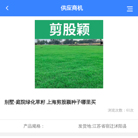
供应商机
别墅·庭院绿化草籽 上海剪股颖种子哪里买
浏览次数：
61
次
产品规格：
发货地:
江苏省宿迁沭阳县