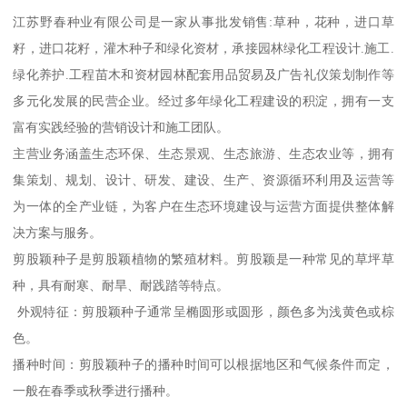
江苏野春种业有限公司是一家从事批发销售:草种，花种，进口草
籽，进口花籽，灌木种子和绿化资材，承接园林绿化工程设计.施工.
绿化养护.工程苗木和资材园林配套用品贸易及广告礼仪策划制作等
多元化发展的民营企业。经过多年绿化工程建设的积淀，拥有一支
富有实践经验的营销设计和施工团队。
主营业务涵盖生态环保、生态景观、生态旅游、生态农业等，拥有
集策划、规划、设计、研发、建设、生产、资源循环利用及运营等
为一体的全产业链，为客户在生态环境建设与运营方面提供整体解
决方案与服务。
剪股颖种子是剪股颖植物的繁殖材料。剪股颖是一种常见的草坪草
种，具有耐寒、耐旱、耐践踏等特点。
外观特征：剪股颖种子通常呈椭圆形或圆形，颜色多为浅黄色或棕
色。
播种时间：剪股颖种子的播种时间可以根据地区和气候条件而定，
一般在春季或秋季进行播种。