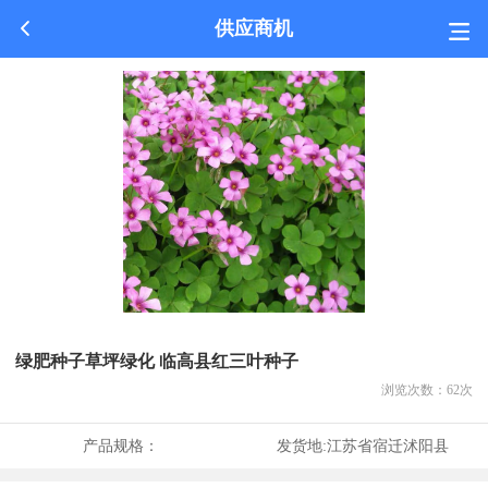
供应商机
绿肥种子草坪绿化 临高县红三叶种子
浏览次数：
62
次
产品规格：
发货地:
江苏省宿迁沭阳县