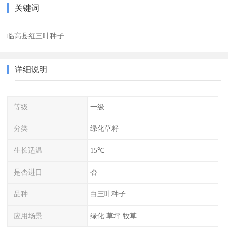
关键词
临高县红三叶种子
详细说明
等级
一级
分类
绿化草籽
生长适温
15℃
是否进口
否
品种
白三叶种子
应用场景
绿化 草坪 牧草