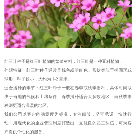
红三叶种子是红三叶植物的繁殖材料，红三叶是一种豆科植物，
外观特征：红三叶种子通常呈棕色或暗红色，形状类似于椭圆形或
球形，种子较小，大约为 1-2 毫米。
适合播种的季节：红三叶种子一般在春季或秋季播种，具体时间取
决于当地的气候和土壤条件。春季播种适合大多数地区，而秋季播
种则更适合温暖的地区。
我们公司以客户的满意度为标准，专注细节，坚守承诺，快速行
动！用现代化的企业管理制度打造出一支优良的员工队伍，可为客
户提供个性化的服务。