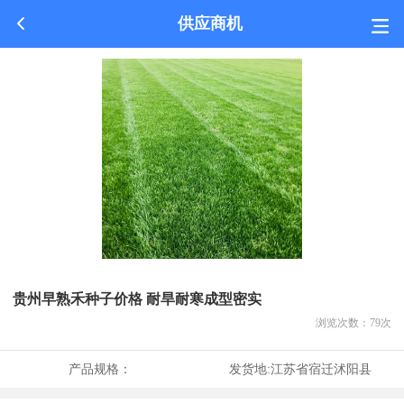
供应商机
贵州早熟禾种子价格 耐旱耐寒成型密实
浏览次数：
79
次
产品规格：
发货地:
江苏省宿迁沭阳县