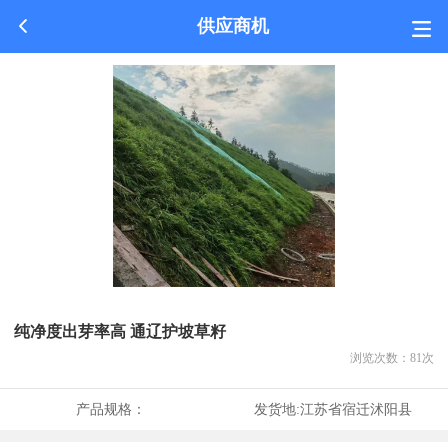
供应商机
纯净度出芽率高 通辽护坡草籽
浏览次数：
81
次
产品规格：
发货地:
江苏省宿迁沭阳县