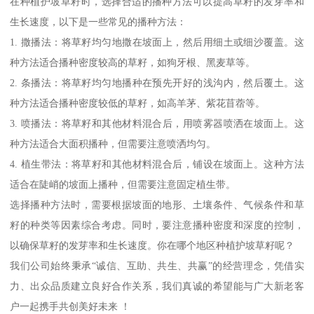
在种植护坡草籽时，选择合适的播种方法可以提高草籽的发芽率和
生长速度，以下是一些常见的播种方法：
1. 撒播法：将草籽均匀地撒在坡面上，然后用细土或细沙覆盖。这
种方法适合播种密度较高的草籽，如狗牙根、黑麦草等。
2. 条播法：将草籽均匀地播种在预先开好的浅沟内，然后覆土。这
种方法适合播种密度较低的草籽，如高羊茅、紫花苜蓿等。
3. 喷播法：将草籽和其他材料混合后，用喷雾器喷洒在坡面上。这
种方法适合大面积播种，但需要注意喷洒均匀。
4. 植生带法：将草籽和其他材料混合后，铺设在坡面上。这种方法
适合在陡峭的坡面上播种，但需要注意固定植生带。
选择播种方法时，需要根据坡面的地形、土壤条件、气候条件和草
籽的种类等因素综合考虑。同时，要注意播种密度和深度的控制，
以确保草籽的发芽率和生长速度。你在哪个地区种植护坡草籽呢？
我们公司始终秉承“诚信、互助、共生、共赢”的经营理念，凭借实
力、出众品质建立良好合作关系，我们真诚的希望能与广大新老客
户一起携手共创美好未来 ！