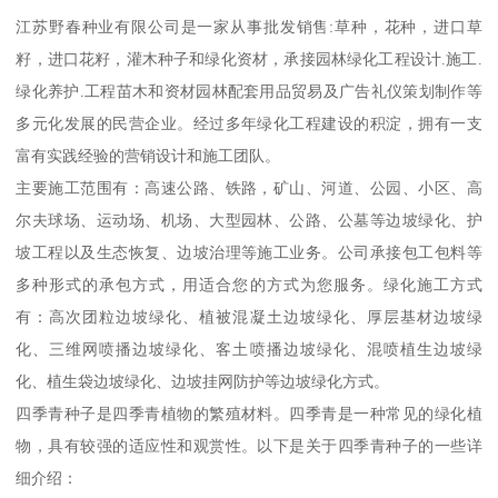
江苏野春种业有限公司是一家从事批发销售:草种，花种，进口草
籽，进口花籽，灌木种子和绿化资材，承接园林绿化工程设计.施工.
绿化养护.工程苗木和资材园林配套用品贸易及广告礼仪策划制作等
多元化发展的民营企业。经过多年绿化工程建设的积淀，拥有一支
富有实践经验的营销设计和施工团队。
主要施工范围有：高速公路、铁路，矿山、河道、公园、小区、高
尔夫球场、运动场、机场、大型园林、公路、公墓等边坡绿化、护
坡工程以及生态恢复、边坡治理等施工业务。公司承接包工包料等
多种形式的承包方式，用适合您的方式为您服务。绿化施工方式
有：高次团粒边坡绿化、植被混凝土边坡绿化、厚层基材边坡绿
化、三维网喷播边坡绿化、客土喷播边坡绿化、混喷植生边坡绿
化、植生袋边坡绿化、边坡挂网防护等边坡绿化方式。
四季青种子是四季青植物的繁殖材料。四季青是一种常见的绿化植
物，具有较强的适应性和观赏性。以下是关于四季青种子的一些详
细介绍：