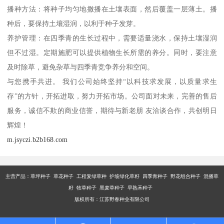
播种方法：将种子均匀地撒播在土壤表面，然后覆盖一层薄土。播
种后，要保持土壤湿润，以利于种子发芽。
养护管理：在四季青的生长过程中，需要适量浇水，保持土壤湿润
但不过湿。定期施肥可以提供植物生长所需的养分。同时，要注意
及时除草，避免杂草与四季青竞争养分和空间。
与您携手共进。 我们公司始终坚持“以科技求发展，以质量求生
存”的方针，开拓进取，努力开拓市场。公司面对未来，完善的售后
服务，诚信不欺的商业信誉，期待与新老朋 友洽谈合作，共创明日
辉煌！
m.jsyczi.b2b168.com
主营产品：
草坪种子 草花种子 工程复绿草种 护坡绿化草籽 四季青种子 野花组合种子 混播草
籽 牧草种子 黑麦草种子 早熟禾种子
版权所有：江苏野春种业有限公司