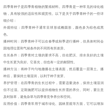
四季青种子是四季青植物的繁殖材料。四季青是一种常见的绿化植
物，具有较强的适应性和观赏性。以下是关于四季青种子的一些详
细介绍：
外观特征：四季青种子通常呈球形或椭圆形，颜色多为棕色或黑
色。
播种时间：四季青种子可以在春季或秋季进行播种，但具体时间会
因地理位置和气候条件的不同而有所差异。
生长条件：四季青对土壤的要求不高，但在肥沃、排水良好的土壤
中生长更为良好。它喜光，但也有一定的耐阴性。
播种方法：将种子均匀地撒播在土壤表面，然后覆盖一层薄土。播
种后，要保持土壤湿润，以利于种子发芽。
养护管理：在四季青的生长过程中，需要适量浇水，保持土壤湿润
但不过湿。定期施肥可以提供植物生长所需的养分。同时，要注意
及时除草，避免杂草与四季青竞争养分和空间。
应用价值：四季青常用于城市绿化、园林景观等方面，它可以增加