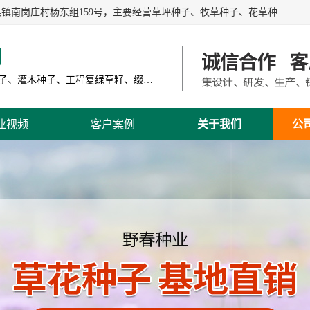
江苏野春种业有限公司是一家种子批发企业，位于沭阳县刘集镇南岗庄村杨东组159号，主要经营草坪种子、牧草种子、花草种子、复绿草种、绿化草籽、护坡草籽、绿肥种子、灌木种子、黑麦草种子、高羊茅种子、早熟禾种子、狗牙根种子、剪股颖种子等。
司
主营产品: 进口草坪种子、草花种子、牧草种子、灌木种子、工程复绿草籽、缀花组合种子
业视频
客户案例
关于我们
公