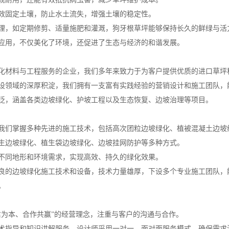
效固定土壤，防止水土流失，增强土壤的稳定性。
理，如定期修剪、适量施肥和灌溉，狗牙根草坪能够保持长久的鲜绿与活
应用，不仅美化了环境，还促进了生态与经济的和谐发展。
化材料与工程服务的企业，我们多年来致力于为客户提供优质的进口草坪
设领域的深厚积淀，我们拥有一支富有实践经验的营销设计和施工团队，
泛，涵盖各类边坡绿化、护坡工程以及生态恢复、边坡治理等项目。
我们掌握多种先进的施工技术，包括高次团粒边坡绿化、植被混凝土边坡
生边坡绿化、植生袋边坡绿化、边坡挂网防护等多种方式。
不同地形和环境需求，实现高效、持久的绿化效果。
良的边坡绿化施工技术和设备，技术力量雄厚，下设多个专业施工团队，
。
信为本、合作共赢”的经营理念，注重与客户的沟通与合作。
术指导和知识讲解服务，设计师采用一对一、面对面服务模式，确保需求