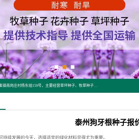
江苏野春种业有限公司是一家种子批发企业，位于沭阳县刘集镇南岗庄村杨东组159号，主要经营草坪种子、牧草种子、花草种子、复绿草种、绿化草籽、护坡草籽、绿肥种子、灌木种子、黑麦草种子、高羊茅种子、早熟禾种子、狗牙根种子、剪股颖种子等。
泰州狗牙根种子报
可持续发展的今天，选择适宜的绿化材料显得尤为重要。