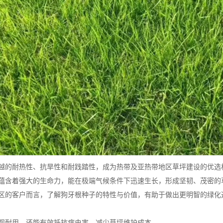
越的耐热性、抗旱性和耐践踏性，成为热带及亚热带地区草坪建设的优选
蕴含着强大的生命力，能在极端气候条件下迅速生长，形成坚韧、茂密的
区的客户而言，了解狗牙根种子的特性与价值，有助于做出更明智的绿化
观耐用，还能有效抵抗病虫害，减少草坪维护成本。