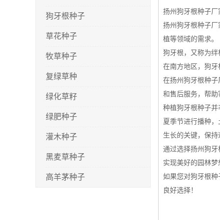
扬州狗牙根种子厂
狗牙根种子
扬州狗牙根种子厂
草花种子
植等领域的需求。
狗牙根，又称为绊
牧草种子
在南方地区，狗牙
复绿草种
在扬州狗牙根种子
和售后服务，帮助
绿化草籽
种植狗牙根种子并
绿肥种子
夏季节进行播种，
生长的关键，保持
灌木种子
通过选择扬州狗牙
黑麦草种子
实现美好的园林梦
高羊茅种子
如果您对狗牙根种
良好选择！
早熟禾种子
剪股颖种子