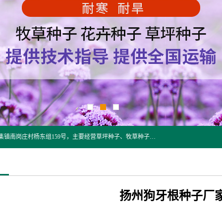
江苏野春种业有限公司是一家种子批发企业，位于沭阳县刘集镇南岗庄村杨东组159号，主要经营草坪种子、牧草种子、花草种子、复绿草种、绿化草籽、护坡草籽、绿肥种子、灌木种子、黑麦草种子、高羊茅种子、早熟禾种子、狗牙根种子、剪股颖种子等。
扬州狗牙根种子厂