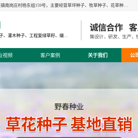
江苏野春种业有限公司是一家种子批发企业，位于沭阳县刘集镇南岗庄村杨东组159号，主要经营草坪种子、牧草种子、花草种子、复绿草种、绿化草籽、护坡草籽、绿肥种子、灌木种子、黑麦草种子、高羊茅种子、早熟禾种子、狗牙根种子、剪股颖种子等。
司
主营产品: 进口草坪种子、草花种子、牧草种子、灌木种子、工程复绿草籽、缀花组合种子
业视频
客户案例
关于我们
公