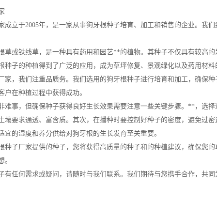
家
家成立于2005年，是一家从事狗牙根种子培育、加工和销售的企业。我
根草或铁线草，是一种具有药用和园艺**的植物。其种子不仅具有较高
根种子的种植得到了广泛的应用，成为草坪修复、景观绿化以及药用材料
厂家，我们注重品质务。我们选用的狗牙根种子进行培育和加工，确保种
客户在种植过程中获得成功。
非难事，但确保种子获得良好生长效果需要注意一些关键步骤。**，选
土壤要求通透、富含质。其次，在播种时要控制好种子的密度，避免过密
适宜的湿度和养分供给对狗牙根的生长发育至关重要。
根种子厂家提供的种子，您将获得高质量的种子和的种植建议，确保您的
想。
子有任何需求或疑问，请随时与我们联系。我们期待与您携手合作，共同