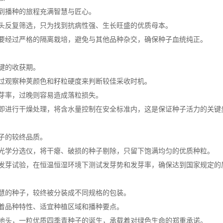
到播种的旅程充满智慧与匠心。
头反复筛选，只为找到抗病性强、生长旺盛的优质母本。
要经过严格的隔离栽培，避免与其他品种杂交，确保种子血统纯正。
键的收获期。
过观察种荚颜色和籽粒硬度来判断较佳采收时机。
芽率，过晚则容易造成落粒损失。
即进行干燥处理，将含水量控制在安全标准内，这是保证种子活力的关键
子的较终品质。
光学分选仪，将干瘪、破损的种子剔除，只留下饱满均匀的优质种粒。
发芽试验，在恒温恒湿环境下测试发芽势和发芽率，确保达到国家规定的
慧的种子，较终被分装成不同规格的包装。
着品种特性、适宜种植区域和播种要点。
地头，一粒优质四季青种子的诞生，承载着对绿色生命的郑重承诺。