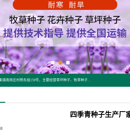
江苏野春种业有限公司是一家种子批发企业，位于沭阳县刘集镇南岗庄村杨东组159号，主要经营草坪种子、牧草种子、花草种子、复绿草种、绿化草籽、护坡草籽、绿肥种子、灌木种子、黑麦草种子、高羊茅种子、早熟禾种子、狗牙根种子、剪股颖种子等。
四季青种子生产厂
旅