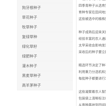
四季青种子从选育
狗牙根种子
育种专家在田间地
草花种子
这些被选中的植株
牧草种子
种子成熟后迎来关
复绿草种
经验丰富的农人通
太早采收会影响发
绿化草籽
采收后的种子要立
绿肥种子
精选环节决定了种
灌木种子
利用重力分选机和
黑麦草种子
每批种子都要进行
高羊茅种子
这些凝聚着农人智
早熟禾种子
包装袋上清晰标注
剪股颖种子
从育种基地到田间