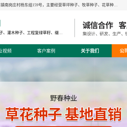
江苏野春种业有限公司是一家种子批发企业，位于沭阳县刘集镇南岗庄村杨东组159号，主要经营草坪种子、牧草种子、花草种子、复绿草种、绿化草籽、护坡草籽、绿肥种子、灌木种子、黑麦草种子、高羊茅种子、早熟禾种子、狗牙根种子、剪股颖种子等。
司
主营产品: 进口草坪种子、草花种子、牧草种子、灌木种子、工程复绿草籽、缀花组合种子
业视频
客户案例
关于我们
公